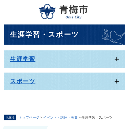
ペ
メニューを飛ばして本文へ
ー
ジ
の
先
本
生涯学習・スポーツ
頭
文
で
す
。
生涯学習
スポーツ
トップページ
>
イベント・講座・募集
>
生涯学習・スポーツ
現在地