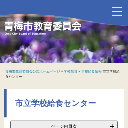
ペ
メ
ー
ニ
ジ
ュ
の
ー
先
を
頭
飛
で
ば
す
し
。
て
本
文
へ
青梅市教育委員会公式ホームページ
>
学校教育
>
学校給食情報
市立学校給
食センター
本
文
市立学校給食センター
ページ内目次