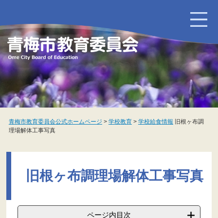
ペ
メ
ー
ニ
ジ
ュ
の
ー
先
を
頭
飛
で
ば
す
し
。
て
本
文
へ
青梅市教育委員会公式ホームページ
>
学校教育
>
学校給食情報
旧根ヶ布調
理場解体工事写真
本
文
旧根ヶ布調理場解体工事写真
ページ内目次