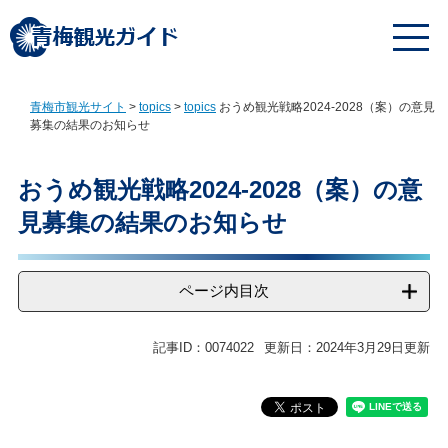
ペ
メ
ー
ニ
ジ
ュ
の
ー
先
を
青梅市観光サイト
>
topics
>
topics
おうめ観光戦略2024-2028（案）の意見
頭
飛
募集の結果のお知らせ
で
ば
す
し
本
。
て
文
おうめ観光戦略2024-2028（案）の意
本
見募集の結果のお知らせ
文
へ
ページ内目次
記事ID：0074022
更新日：2024年3月29日更新