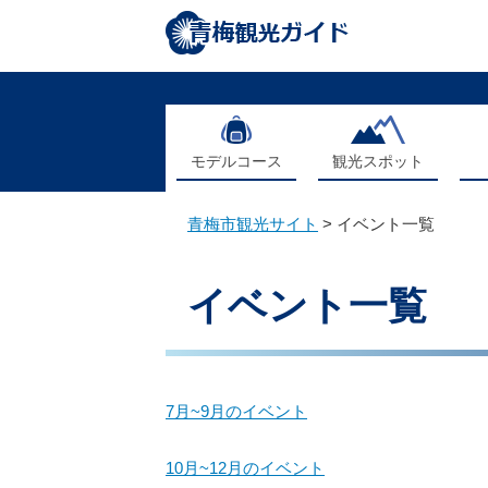
ペ
メ
ー
ニ
ジ
ュ
の
ー
先
を
頭
飛
で
ば
モデルコース
観光スポット
す
し
。
て
青梅市観光サイト
>
イベント一覧
本
文
本
へ
文
イベント一覧
7月~9月のイベント
10月~12月のイベント