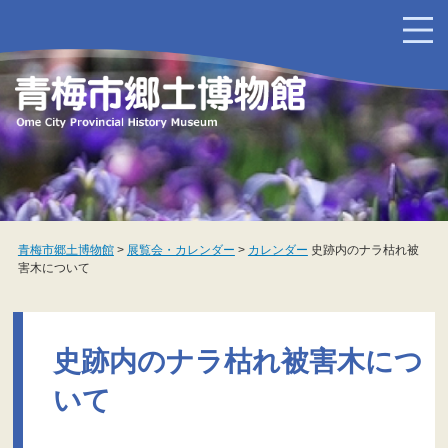
ペ
メ
ー
ニ
ジ
ュ
の
ー
先
を
頭
飛
で
ば
す
し
。
て
本
文
へ
青梅市郷土博物館
>
展覧会・カレンダー
>
カレンダー
史跡内のナラ枯れ被
害木について
本
文
史跡内のナラ枯れ被害木につ
いて