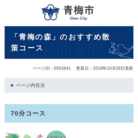
ペ
メニューを飛ばして本文へ
ー
ジ
の
先
本
「青梅の森」のおすすめ散
頭
文
で
策コース
す
。
ページID：0001841
更新日：2019年10月28日更新
ページ内目次
70分コース