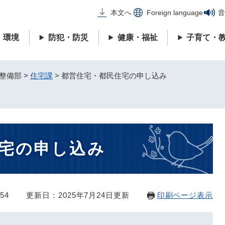
メニューを飛ばして本文へ
本文へ
Foreign language
音
・環境
防犯・防災
健康・福祉
子育て・
整備部
>
住宅課
>
都営住宅・都民住宅の申し込み
宅の申し込み
54
更新日：2025年7月24日更新
印刷ページ表示