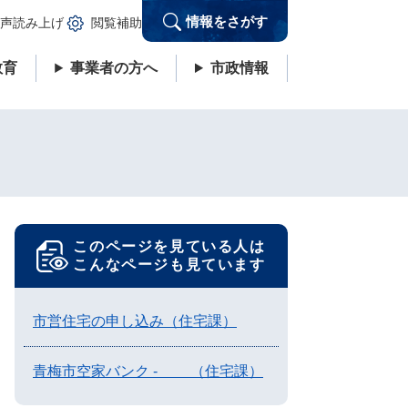
情報をさがす
声読み上げ
閲覧補助
教育
事業者の方へ
市政情報
このページを見ている人は
こんなページも見ています
市営住宅の申し込み（住宅課）
青梅市空家バンク - （住宅課）