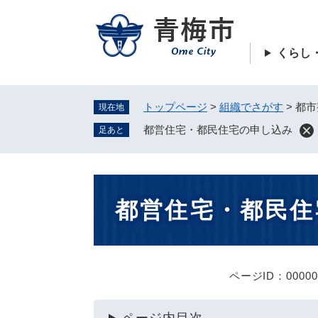
ペ
ー
ジ
くらし
の
先
頭
トップページ
>
組織でさがす
>
都市
現在地
で
す
都営住宅・都民住宅の申し込み
足あと
。
本
都営住宅・都民住
文
ページID：00000