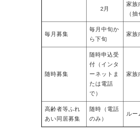
家族
2月
（抽
毎月中旬か
毎月募集
家族
ら下旬
随時申込受
付（インタ
随時募集
ーネットま
家族
たは電話
で）
高齢者等ふれ
随時（電話
ルー
あい同居募集
のみ）