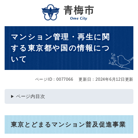
ペ
メニューを飛ばして本文へ
ー
ジ
の
先
本
マンション管理・再生に関
頭
文
で
する東京都や国の情報につ
す
。
いて
ページID：0077066
更新日：2024年6月12日更新
ページ内目次
東京とどまるマンション普及促進事業