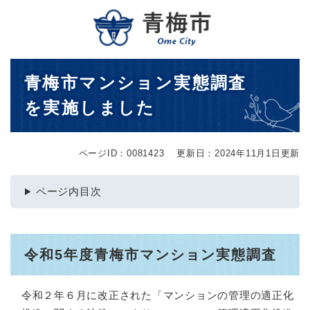
ペ
メニューを飛ばして本文へ
ー
ジ
の
先
本
青梅市マンション実態調査
頭
文
で
を実施しました
す
。
ページID：0081423
更新日：2024年11月1日更新
ページ内目次
令和5年度青梅市マンション実態調査
令和２年６月に改正された「マンションの管理の適正化