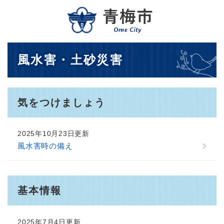
ペ
メニューを飛ばして本文へ
ー
ジ
の
先
本
風水害・土砂災害
頭
文
で
す
。
気をつけましょう
2025年10月23日更新
風水害時の備え
基本情報
2025年7月4日更新