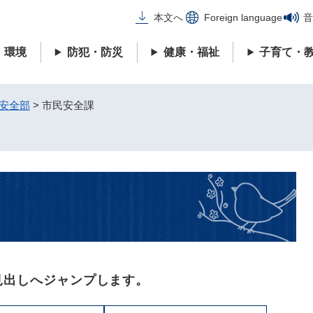
メニューを飛ばして本文へ
本文へ
Foreign language
音
・環境
防犯・防災
健康・福祉
子育て・
安全部
>
市民安全課
見出しへジャンプします。