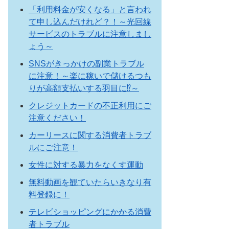
「利用料金が安くなる」と言われ
て申し込んだけれど？！～光回線
サービスのトラブルに注意しまし
ょう～
SNSがきっかけの副業トラブル
に注意！～楽に稼いで儲けるつも
りが高額支払いする羽目に⁉～
クレジットカードの不正利用にご
注意ください！
カーリースに関する消費者トラブ
ルにご注意！
女性に対する暴力をなくす運動
無料動画を観ていたらいきなり有
料登録に！
テレビショッピングにかかる消費
者トラブル