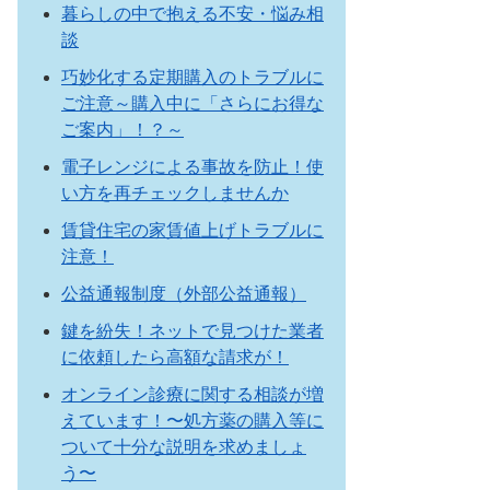
暮らしの中で抱える不安・悩み相
談
巧妙化する定期購入のトラブルに
ご注意～購入中に「さらにお得な
ご案内」！？～
電子レンジによる事故を防止！使
い方を再チェックしませんか
賃貸住宅の家賃値上げトラブルに
注意！
公益通報制度（外部公益通報）
鍵を紛失！ネットで見つけた業者
に依頼したら高額な請求が！
オンライン診療に関する相談が増
えています！〜処方薬の購入等に
ついて十分な説明を求めましょ
う〜