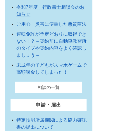
令和7年度 行政書士相談会のお
知らせ
ご用心 災害に便乗した悪質商法
運転免許が予定どおりに取得でき
ない！？～契約前に自動車教習所
のタイプや契約内容をよく確認し
ましょう～
未成年の子どもがスマホゲームで
高額課金してしまった！
相談の一覧
申請・届出
特定技能所属機関による協力確認
書の提出について