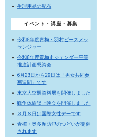
生理用品の配布
イベント・講座・募集
令和8年度青梅・羽村ピースメッ
センジャー
令和8年度青梅市ジェンダー平等
推進計画懇談会
6月23日から29日は「男女共同参
画週間」です
東京大空襲資料展を開催しました
戦争体験談上映会を開催しました
３月８日は国際女性デーです
青梅・奥多摩防犯のつどいが開催
されます