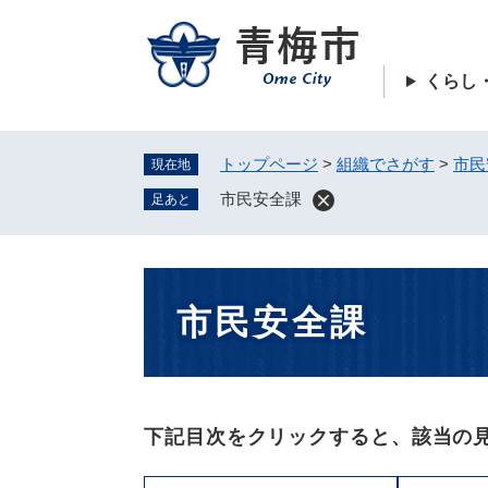
ペ
ー
ジ
くらし
の
先
頭
トップページ
>
組織でさがす
>
市民
現在地
で
す
市民安全課
足あと
。
本
市民安全課
文
下記目次をクリックすると、該当の