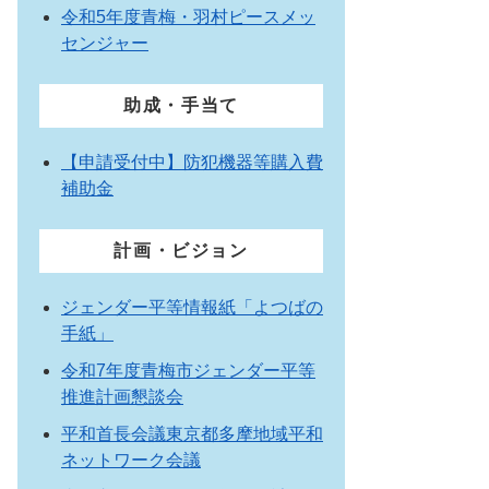
令和5年度青梅・羽村ピースメッ
センジャー
助成・手当て
【申請受付中】防犯機器等購入費
補助金
計画・ビジョン
ジェンダー平等情報紙「よつばの
手紙」
令和7年度青梅市ジェンダー平等
推進計画懇談会
平和首長会議東京都多摩地域平和
ネットワーク会議