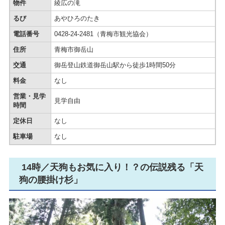
物件
綾広の滝
るび
あやひろのたき
電話番号
0428-24-2481（青梅市観光協会）
住所
青梅市御岳山
交通
御岳登山鉄道御岳山駅から徒歩1時間50分
料金
なし
営業・見学
見学自由
時間
定休日
なし
駐車場
なし
14時／天狗もお気に入り！？の伝説残る「天
狗の腰掛け杉」