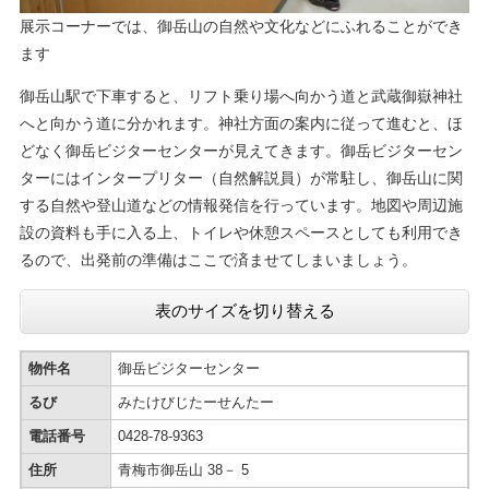
​展示コーナーでは、御岳山の自然や文化などにふれることができ
ます
御岳山駅で下車すると、リフト乗り場へ向かう道と武蔵御嶽神社
へと向かう道に分かれます。神社方面の案内に従って進むと、ほ
どなく御岳ビジターセンターが見えてきます。御岳ビジターセン
ターにはインタープリター（自然解説員）が常駐し、御岳山に関
する自然や登山道などの情報発信を行っています。地図や周辺施
設の資料も手に入る上、トイレや休憩スペースとしても利用でき
るので、出発前の準備はここで済ませてしまいましょう。
表のサイズを切り替える
物件名
御岳ビジターセンター
るび
みたけびじたーせんたー
電話番号
0428‐78‐9363
住所
青梅市御岳山 38－ 5