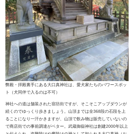
​弊殿・拝殿裏手にある大口真神社は、愛犬家たちのパワースポッ
ト（犬同伴で入るのは不可）
神社への道は舗装された宿坊街ですが、そこそこアップダウンが
続くのでゆっくり歩きましょう。山頂までは全368段の石段を上
ることになり一汗かきますが、山頂で飲み物は販売していないの
で商店街での事前調達がベター。武蔵御嶽神社は創建2000年以上
と伝えられ、盗難除けや魔除けの神として知られる大口真神（お