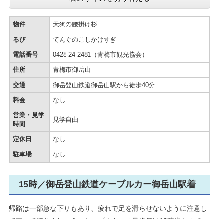
物件
天狗の腰掛け杉
るび
てんぐのこしかけすぎ
電話番号
0428-24-2481（青梅市観光協会）
住所
青梅市御岳山
交通
御岳登山鉄道御岳山駅から徒歩40分
料金
なし
営業・見学
見学自由
時間
定休日
なし
駐車場
なし
15時／御岳登山鉄道ケーブルカー御岳山駅着
帰路は一部急な下りもあり、疲れで足を滑らせないように注意し