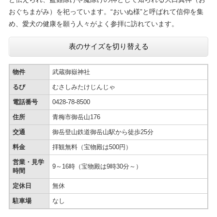
おぐちまがみ）を祀っています。“おいぬ様”と呼ばれて信仰を集
め、愛犬の健康を願う人々がよく参拝に訪れています。
表のサイズを切り替える
物件
武蔵御嶽神社
るび
むさしみたけじんじゃ
電話番号
0428-78-8500
住所
青梅市御岳山176
交通
御岳登山鉄道御岳山駅から徒歩25分
料金
拝観無料（宝物殿は500円）
営業・見学
9～16時（宝物殿は9時30分～）
時間
定休日
無休
駐車場
なし