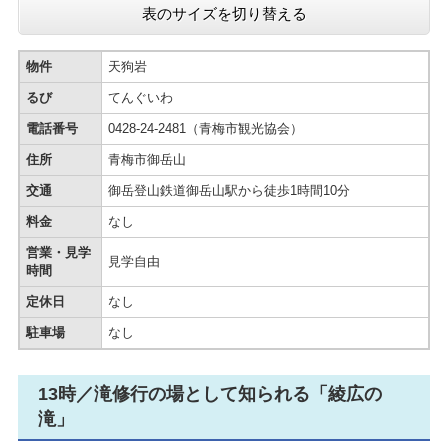
表のサイズを切り替える
物件
天狗岩
るび
てんぐいわ
電話番号
0428-24-2481（青梅市観光協会）
住所
青梅市御岳山
交通
御岳登山鉄道御岳山駅から徒歩1時間10分
料金
なし
営業・見学
見学自由
時間
定休日
なし
駐車場
なし
13時／滝修行の場として知られる「綾広の
滝」