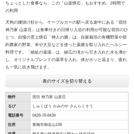
​ちょっとした食事なら、この「山楽懐石」もおすすめ。2時間で
の利用
天狗の腰掛け杉から、ケーブルカーの駅へ戻る途中にある「宿坊
神乃家 山楽荘」は食事付きの日帰り入浴の利用が可能な宿坊のひ
とつ。自慢の雲上懐石「神人の膳」は、自家栽培の有機野菜や契
約農家の野菜、米や大豆などを使った薬膳を取り入れたヘルシー
料理です。「綾紘の薬湯」は、綾広の滝から引き入れた水を沸か
し、オリジナルブレンドの薬草を入れ、体がホッと温まり、疲れ
も一気に吹き飛びます。
表のサイズを切り替える
物件
宿坊 神乃家 山楽荘
るび
しゅくぼう かみのや さんらくそう
電話番号
0428-78-8439
住所
青梅市御岳山108
交通
御岳登山鉄道御岳山駅から徒歩15分