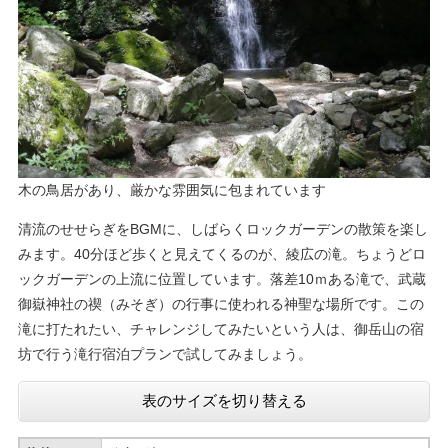
​木の鳥居があり、厳かな雰囲気に包まれています
清流のせせらぎをBGMに、しばらくロックガーデンの散策を楽し
みます。40分ほど歩くと見えてくるのが、綾広の滝。ちょうどロ
ックガーデンの上流に位置しています。落差10ｍある滝で、武蔵
御嶽神社の禊（みそぎ）の行事に使われる神聖な場所です。この
滝に打たれたい、チャレンジしてみたいという人は、御岳山の宿
坊で行う滝行宿泊プランで試してみましょう。
表のサイズを切り替える