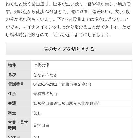
ねくねと続く登山道は、巨木が生い茂り、苔や緑が美しい場所で
す。分岐点から徒歩20分ほどで、滝に到着。落差50ｍ、大小8段
の滝が流れ落ちています。下から4段目までは滝壺に近づくこと
ができ、マイナスイオンをしっかり浴びることができます。ただ
し増水時は危険なので、近づかないようにしましょう。
表のサイズを切り替える
物件
七代の滝
るび
ななよのたき
電話番号
0428-24-2481（青梅市観光協会）
住所
青梅市御岳山
交通
御岳登山鉄道御岳山駅から徒歩1時間
料金
なし
営業・見学
見学自由
時間
定休日
なし