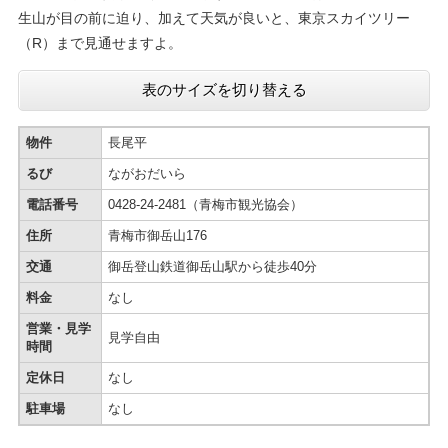
生山が目の前に迫り、加えて天気が良いと、東京スカイツリー
（R）まで見通せますよ。
表のサイズを切り替える
物件
長尾平
るび
ながおだいら
電話番号
0428-24-2481（青梅市観光協会）
住所
青梅市御岳山176
交通
御岳登山鉄道御岳山駅から徒歩40分
料金
なし
営業・見学
見学自由
時間
定休日
なし
駐車場
なし