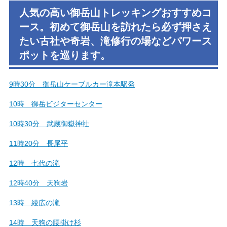
人気の高い御岳山トレッキングおすすめコ
ース。初めて御岳山を訪れたら必ず押さえ
たい古社や奇岩、滝修行の場などパワース
ポットを巡ります。
9時30分 御岳山ケーブルカー滝本駅発
10時 御岳ビジターセンター
10時30分 武蔵御嶽神社
11時20分 長尾平
12時 七代の滝
12時40分 天狗岩
13時 綾広の滝
14時 天狗の腰掛け杉