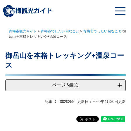
ペ
メ
ー
ニ
ジ
ュ
の
ー
先
を
青梅市観光サイト
>
青梅市でしたい旬なこと
>
青梅市でしたい旬なこと
御
頭
飛
岳山を本格トレッキング+温泉コース
で
ば
す
し
本
。
て
文
御岳山を本格トレッキング+温泉コー
本
ス
文
へ
ページ内目次
記事ID：0020258
更新日：2020年4月30日更新