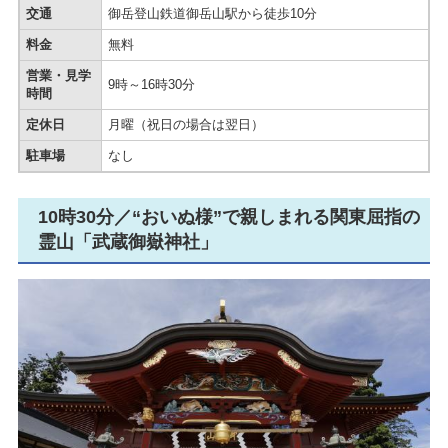
交通
御岳登山鉄道御岳山駅から徒歩10分
料金
無料
営業・見学
9時～16時30分
時間
定休日
月曜（祝日の場合は翌日）
駐車場
なし
10時30分／“おいぬ様”で親しまれる関東屈指の
霊山「武蔵御嶽神社」