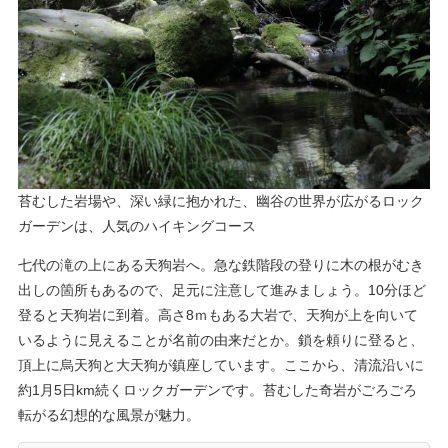
​苔むした岩場や、深い緑に抱かれた、幽谷の世界が広がるロック
ガーデンは、人気のハイキングコース
七代の滝の上にある天狗岩へ。急な鉄階段の登りに木の根がむき
出しの箇所もあるので、足元に注意して進みましょう。10分ほど
登ると天狗岩に到着。高さ8ｍもある大岩で、天狗が上を向いて
いるように見えることが名前の由来だとか。鎖を頼りに登ると、
頂上に烏天狗と大天狗が鎮座しています。ここから、清流沿いに
約1月5日km続くロックガーデンです。苔むした奇岩がごろごろ
転がる幻想的な風景が魅力。