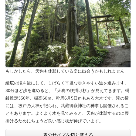
​もしかしたら、天狗も休憩している姿に出会うかもしれません
綾広の滝を後にして、しばらく平坦な歩きやすい道を進みます。
30分ほど歩を進めると、「天狗の腰掛け杉」が見えてきます。樹
齢推定350年、樹高60ｍ、幹周6月5日ｍもある大木です。滝の横
には、祓戸乃大神が祀られ、武蔵御嶽神社の神事も開催されるこ
ともあります。よくよく木を見てみると、天狗が休憩するのに腰
掛けるためにちょうど良い感じ枝が伸びています。
表のサイズを切り替える