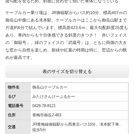
​急勾配を登るため、斜面に合わせて傾いた車体になっている
ケーブルカー乗り場は、JR御嶽駅からバス約10分、標高407ｍの
御岳山中腹にある滝本駅。ケーブルカーはここから御岳山駅まで
片道約6分で結んでいます。標高差423.6ｍ、最大勾配斜度25度も
あり、車内からも十分体感できる斜度のきつさ！ 赤いフェイス
の「御嶽号」、緑のフェイスの「武蔵号」は、ともに両側の大き
な窓から自然を楽しめ、新緑や紅葉の時期は特に、窓辺からの眺
めが最高です。
表のサイズを切り替える
物件名
御岳山ケーブルカー
るび
みたけさんけーぶるかー
電話番号
0428-78-8121
住所
青梅市御岳2-483
JR青梅線御嶽駅から西東京バス10分、滝本駅下車、
交通
徒歩5分