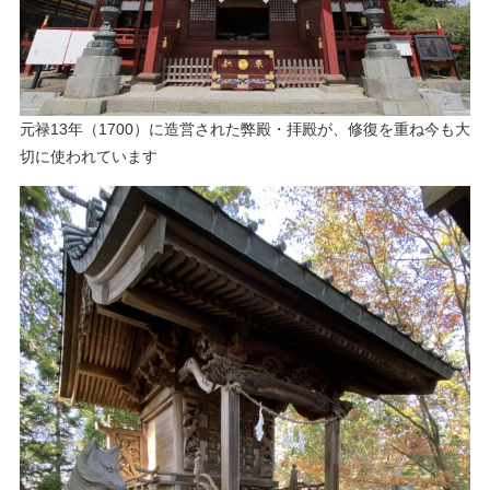
​元禄13年（1700）に造営された弊殿・拝殿が、修復を重ね今も大
切に使われています