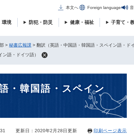
メニューを飛ばして本文へ
本文へ
Foreign language
音
・環境
防犯・防災
健康・福祉
子育て・
部
>
秘書広報課
>
翻訳（英語・中国語・韓国語・スペイン語・ド
イン語・ドイツ語）
語・韓国語・スペイン
31
更新日：2020年2月28日更新
印刷ページ表示