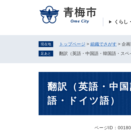
ペ
ー
ジ
くらし
の
先
頭
トップページ
>
組織でさがす
>
企画
現在地
で
す
翻訳（英語・中国語・韓国語・スペ
足あと
。
本
翻訳（英語・中国
文
語・ドイツ語）
ページID：00180