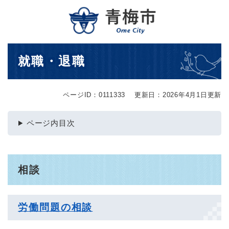
ペ
メニューを飛ばして本文へ
ー
ジ
の
先
本
就職・退職
頭
文
で
す
。
ページID：0111333
更新日：2026年4月1日更新
ページ内目次
相談
労働問題の相談