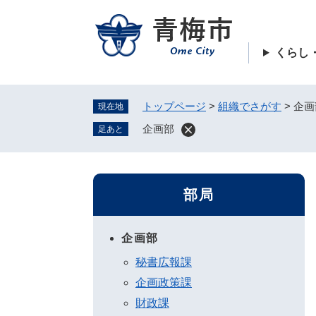
ペ
ー
ジ
くらし
の
先
頭
トップページ
>
組織でさがす
>
企画
現在地
で
す
企画部
足あと
。
部局
企画部
秘書広報課
企画政策課
財政課