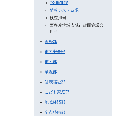
DX推進課
情報システム課
検査担当
西多摩地域広域行政圏協議会
担当
総務部
市民安全部
市民部
環境部
健康福祉部
こども家庭部
地域経済部
拠点整備部