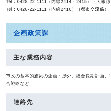
Tel：0428-22-1111（内線2414・2415）
（
広報係
Tel：0428-22-1111（内線2416）
（
都市交流係
）
企画政策課
主な業務内容
市政の基本的施策の企画・渉外、総合長期計画、
合戦略など
連絡先