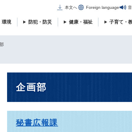
メニューを飛ばして本文へ
本文へ
Foreign language
音
・環境
防犯・防災
健康・福祉
子育て・
部
本
企画部
文
秘書広報課