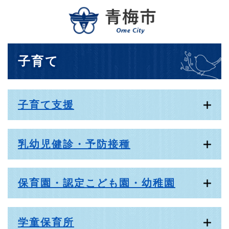
ペ
メニューを飛ばして本文へ
ー
ジ
の
先
本
子育て
頭
文
で
す
。
子育て支援
乳幼児健診・予防接種
保育園・認定こども園・幼稚園
学童保育所