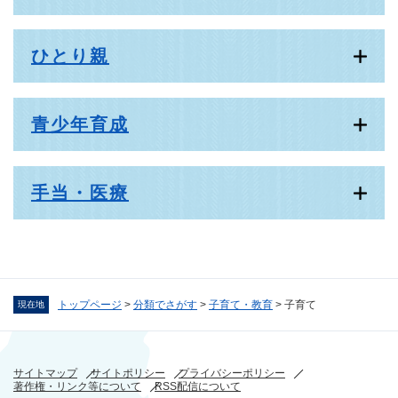
ひとり親
青少年育成
手当・医療
トップページ
>
分類でさがす
>
子育て・教育
>
子育て
現在地
サイトマップ
サイトポリシー
プライバシーポリシー
著作権・リンク等について
RSS配信について