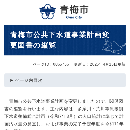
ペ
メニューを飛ばして本文へ
ー
ジ
の
先
本
青梅市公共下水道事業計画変
頭
文
で
更図書の縦覧
す
。
ページID：0065756
更新日：2026年4月15日更新
ページ内目次
青梅市公共下水道事業計画を変更しましたので、関係図
書の縦覧を行います。主な内容は、多摩川・荒川等流域別
下水道整備総合計画（令和7年3月）の人口統計に準じて計
画汚水量の見直し、および事業の完了予定年度を令和11年