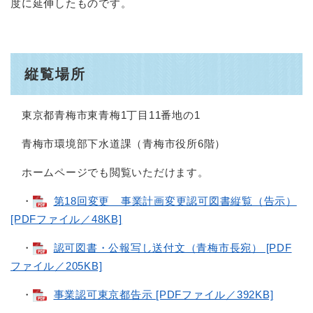
度に延伸したものです。
縦覧場所
東京都青梅市東青梅1丁目11番地の1
青梅市環境部下水道課（青梅市役所6階）
ホームページでも閲覧いただけます。
・
第18回変更 事業計画変更認可図書縦覧（告示）
[PDFファイル／48KB]
・
認可図書・公報写し送付文（青梅市長宛） [PDF
ファイル／205KB]
・
事業認可東京都告示 [PDFファイル／392KB]