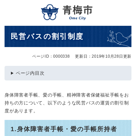
ペ
メニューを飛ばして本文へ
ー
ジ
の
先
本
民営バスの割引制度
頭
文
で
す
。
ページID：0000338
更新日：2019年10月28日更新
ページ内目次
身体障害者手帳、愛の手帳、精神障害者保健福祉手帳をお
持ちの方について、以下のような民営バスの運賃の割引制
度があります。
1.身体障害者手帳・愛の手帳所持者