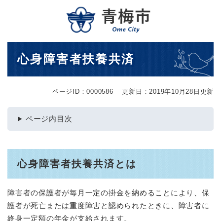
ペ
メニューを飛ばして本文へ
ー
ジ
の
先
本
心身障害者扶養共済
頭
文
で
す
。
ページID：0000586
更新日：2019年10月28日更新
ページ内目次
心身障害者扶養共済とは
障害者の保護者が毎月一定の掛金を納めることにより、保
護者が死亡または重度障害と認められたときに、障害者に
終身一定額の年金が支給されます。