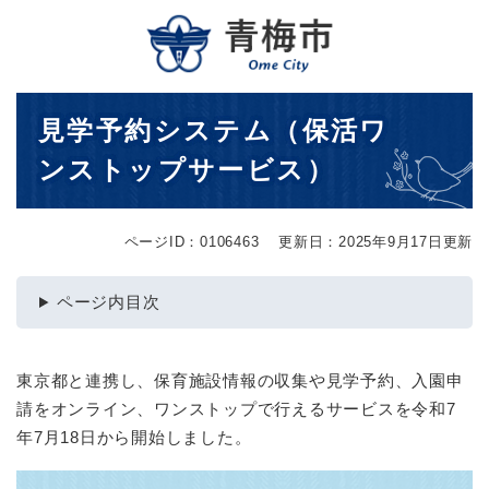
ペ
メニューを飛ばして本文へ
ー
ジ
の
先
本
見学予約システム（保活ワ
頭
文
で
ンストップサービス）
す
。
ページID：0106463
更新日：2025年9月17日更新
ページ内目次
東京都と連携し、保育施設情報の収集や見学予約、入園申
請をオンライン、ワンストップで行えるサービスを令和7
年7月18日から開始しました。​