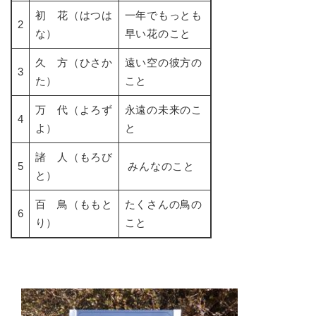
初 花（はつは
一年でもっとも
2
な）
早い花のこと
久 方（ひさか
遠い空の彼方の
3
た）
こと
万 代（よろず
永遠の未来のこ
4
よ）
と
諸 人（もろび
5
みんなのこと
と）
百 鳥（ももと
たくさんの鳥の
6
り）
こと