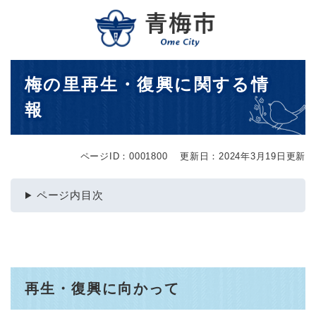
ペ
メニューを飛ばして本文へ
ー
ジ
の
先
本
梅の里再生・復興に関する情
頭
文
で
報
す
。
ページID：0001800
更新日：2024年3月19日更新
ページ内目次
再生・復興に向かって