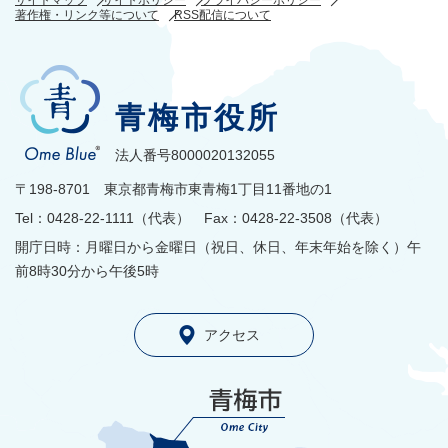
サイトマップ
サイトポリシー
プライバシーポリシー
著作権・リンク等について
RSS配信について
青梅市役所
法人番号8000020132055
〒198-8701 東京都青梅市東青梅1丁目11番地の1
Tel：0428-22-1111（代表） Fax：0428-22-3508（代表）
開庁日時：月曜日から金曜日（祝日、休日、年末年始を除く）午
前8時30分から午後5時
アクセス