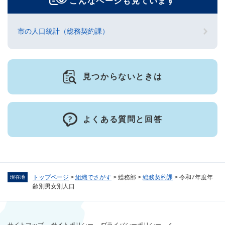
こんなページも見ています
市の人口統計（総務契約課）
見つからないときは
よくある質問と回答
トップページ
>
組織でさがす
>
総務部
>
総務契約課
>
令和7年度年
現在地
齢別男女別人口