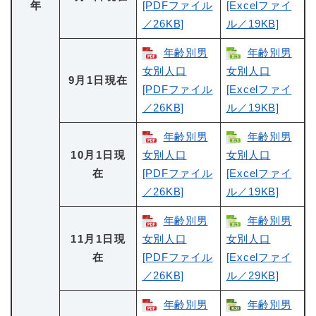
年
[PDFファイル
[Excelファイ
／26KB]
ル／19KB]
年齢別男
年齢別男
女別人口
女別人口
9月1日現在
[PDFファイル
[Excelファイ
／26KB]
ル／19KB]
年齢別男
年齢別男
10月1日現
女別人口
女別人口
在
[PDFファイル
[Excelファイ
／26KB]
ル／19KB]
年齢別男
年齢別男
11月1日現
女別人口
女別人口
在
[PDFファイル
[Excelファイ
／26KB]
ル／29KB]
年齢別男
年齢別男