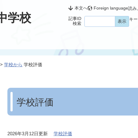
本文へ
Foreign language
読み
中学校
記事ID
キー
検索
>
学校から
学校評価
本
文
学校評価
2026年3月12日更新
学校評価