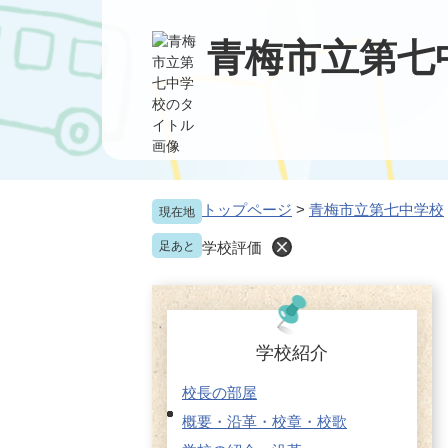
ペ
メ
ー
ニ
青梅市立第七
ジ
ュ
の
ー
先
を
頭
飛
で
ば
す
し
。
て
本
トップページ
>
青梅市立第七中学校
現在地
文
足あと
学校評価
へ
学校紹介
校長の部屋
概要・沿革・校章・校歌