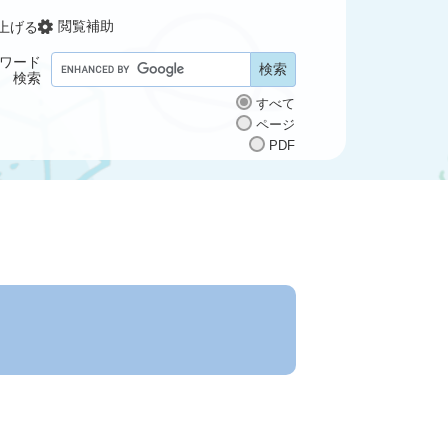
閲覧補助
上げる
ワード
G
検索
o
すべて
o
ページ
g
PDF
l
e
カ
ス
タ
ム
検
索