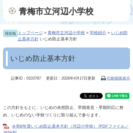
ペ
メ
ー
ニ
青梅市立河辺小学校
ジ
ュ
の
ー
先
を
トップページ
>
青梅市立河辺小学校
>
学校紹介
>
いじめ防
現在地
頭
飛
止基本方針
いじめ防止基本方針
で
ば
す
し
本
。
て
文
いじめ防止基本方針
本
文
へ
記事ID：0103787
更新日：2026年4月17日更新
印刷画面表示
この方針をもとに、いじめの未然防止、早期発見・早期対応に努
め、いじめのない学校づくりに取り組んで参ります。
令和8年度いじめ防止基本方針（河辺小学校） [PDFファイル／
265KB]