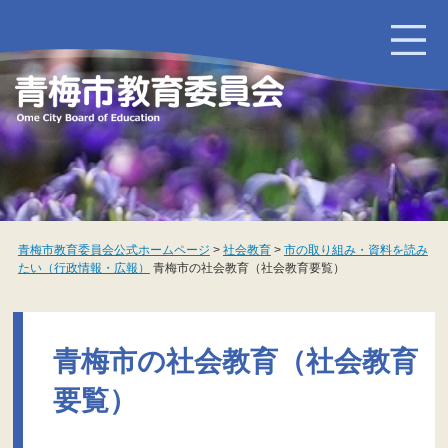
ペ
メ
ー
ニ
ジ
ュ
の
ー
先
を
頭
飛
で
ば
す
し
。
て
本
文
へ
青梅市教育委員会公式ホームページ
>
社会教育
>
市の取り組み・資料を読み
たい（行政情報・広報）
青梅市の社会教育（社会教育要覧）
本
文
青梅市の社会教育（社会教育
要覧）