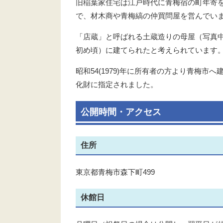
旧稲葉家住宅は江戸時代に青梅宿の町年寄
で、材木商や青梅縞の仲買問屋を営んでい
「店蔵」と呼ばれる土蔵造りの母屋（写真中
初め頃）に建てられたと考えられています
昭和54(1979)年に所有者の方より青梅市へ
化財に指定されました。
公開時間・アクセス
住所
東京都青梅市森下町499
休館日