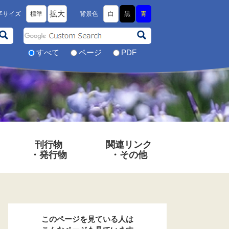
拡大
字サイズ
標準
背景色
白
黒
青
G
o
すべて
ページ
PDF
o
g
l
e
カ
ス
タ
ム
検
刊行物
関連リンク
索
・発行物
・その他
このページを見ている人は