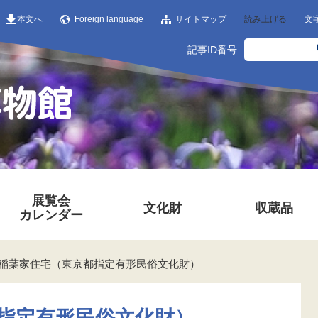
本文へ
Foreign language
サイトマップ
読み上げる
文
記事ID番号
展覧会
文化財
収蔵品
カレンダー
稲葉家住宅（東京都指定有形民俗文化財）
指定有形民俗文化財）