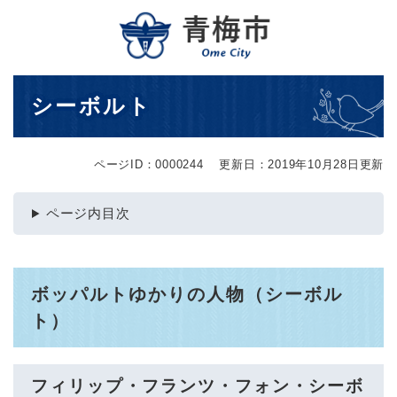
ペ
メニューを飛ばして本文へ
ー
ジ
の
先
本
シーボルト
頭
文
で
す
。
ページID：0000244
更新日：2019年10月28日更新
ページ内目次
ボッパルトゆかりの人物（シーボル
ト）
フィリップ・フランツ・フォン・シーボ