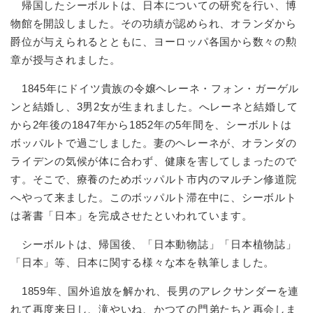
帰国したシーボルトは、日本についての研究を行い、博
物館を開設しました。その功績が認められ、オランダから
爵位が与えられるとともに、ヨーロッパ各国から数々の勲
章が授与されました。
1845年にドイツ貴族の令嬢ヘレーネ・フォン・ガーゲル
ンと結婚し、3男2女が生まれました。へレーネと結婚して
から2年後の1847年から1852年の5年間を、シーボルトは
ボッパルトで過ごしました。妻のヘレーネが、オランダの
ライデンの気候が体に合わず、健康を害してしまったので
す。そこで、療養のためボッパルト市内のマルチン修道院
へやって来ました。このボッパルト滞在中に、シーボルト
は著書「日本」を完成させたといわれています。
シーボルトは、帰国後、「日本動物誌」「日本植物誌」
「日本」等、日本に関する様々な本を執筆しました。
1859年、国外追放を解かれ、長男のアレクサンダーを連
れて再度来日し、滝やいね、かつての門弟たちと再会しま