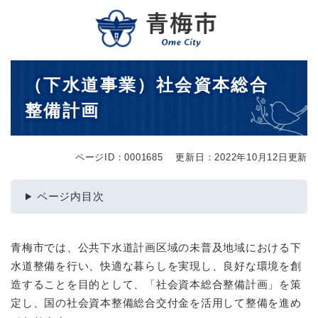
ペ
メニューを飛ばして本文へ
ー
ジ
の
先
本
（下水道事業）社会資本総合
頭
文
で
整備計画
す
。
ページID：0001685
更新日：2022年10月12日更新
ページ内目次
青梅市では、公共下水道計画区域の未普及地域における下
水道整備を行い、快適な暮らしを実現し、良好な環境を創
造することを目的として、「社会資本総合整備計画」を策
定し、国の社会資本整備総合交付金を活用して整備を進め