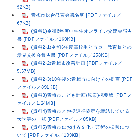
92KB]
青梅市総合教育会議名簿 [PDFファイル／
67KB]
(資料1)令和6年度中学生オンライン交流会報告
書 [PDFファイル／169KB]
(資料2-1)令和6年度高校生と市長・教育長との
意見交換会報告書 [PDFファイル／258KB]
(資料2-2)青梅市改善計画 [PDFファイル／
5.57MB]
(資料2-3)10年後の青梅市に向けての提言 [PDF
ファイル／891KB]
(資料3)青梅市こども計画(原案)概要版 [PDFフ
ァイル／1.24MB]
(資料4)青梅市と包括連携協定を締結している
大学等の一覧 [PDFファイル／85KB]
(資料5)青梅市における文化・芸術の振興につ
いて [PDFファイル／109KB]