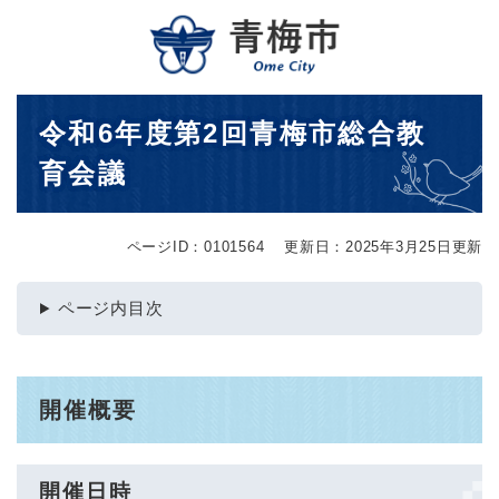
ペ
メニューを飛ばして本文へ
ー
ジ
の
先
本
令和6年度第2回青梅市総合教
頭
文
で
育会議
す
。
ページID：0101564
更新日：2025年3月25日更新
ページ内目次
開催概要
開催日時