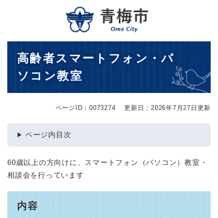
ペ
メニューを飛ばして本文へ
ー
ジ
の
先
本
高齢者スマートフォン・パ
頭
文
で
ソコン教室
す
。
ページID：0073274
更新日：2026年7月27日更新
ページ内目次
60歳以上の方向けに、スマートフォン（パソコン）教室・
相談会を行っています
内容