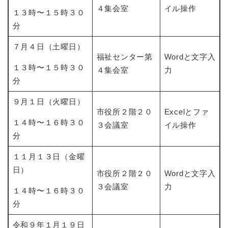
４集会室
イル操作
１３時〜１５時３０
分
７月４日（土曜日）
福祉センター第
Wordと文字入
１３時〜１５時３０
４集会室
力
分
９月１日（火曜日）
市役所２階２０
Excelとファ
１４時〜１６時３０
３会議室
イル操作
分
１１月１３日（金曜
日）
市役所２階２０
Wordと文字入
３会議室
力
１４時〜１６時３０
分
令和９年１月１９日