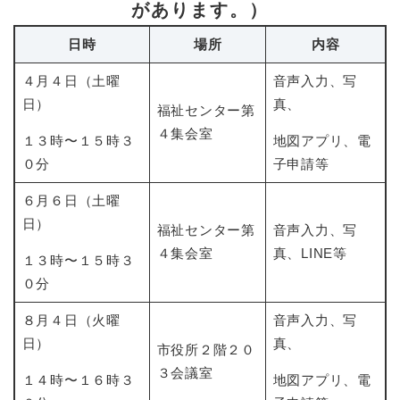
があります。）
日時
場所
内容
４月４日（土曜
音声入力、写
日）
真、
福祉センター第
４集会室
１３時〜１５時３
地図アプリ、電
０分
子申請等
６月６日（土曜
日）
福祉センター第
音声入力、写
４集会室
真、LINE等
１３時〜１５時３
０分
８月４日（火曜
音声入力、写
日）
真、
市役所２階２０
３会議室
１４時〜１６時３
地図アプリ、電