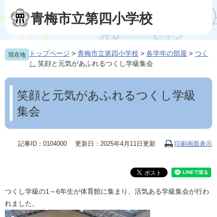
ペ
メ
ー
ニ
青梅市立第四小学校
ジ
ュ
の
ー
先
を
トップページ
>
青梅市立第四小学校
>
各学年の部屋
>
つく
現在地
頭
飛
し
笑顔と元気があふれるつくし学級集会
で
ば
す
し
本
。
て
文
笑顔と元気があふれるつくし学級
本
文
集会
へ
記事ID：0104000
更新日：2025年4月11日更新
印刷画面表示
つくし学級の1～6年生が体育館に集まり、活気ある学級集会が行わ
れました。