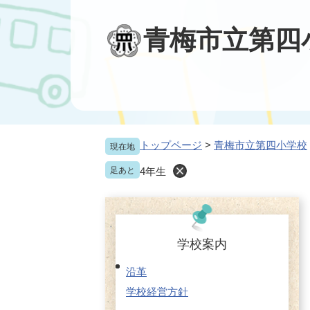
ペ
メ
ー
ニ
青梅市立第四
ジ
ュ
の
ー
先
を
頭
飛
で
ば
す
し
。
て
本
トップページ
>
青梅市立第四小学校
現在地
文
足あと
4年生
へ
学校案内
沿革
学校経営方針