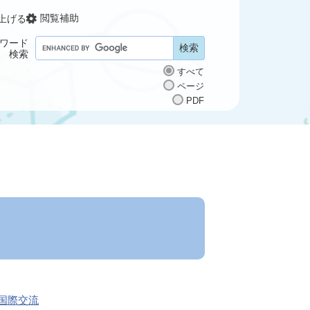
閲覧補助
上げる
ワード
G
検索
o
すべて
o
ページ
g
PDF
l
e
カ
ス
タ
ム
検
索
国際交流