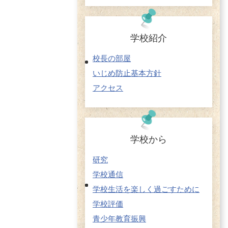
学校紹介
校長の部屋
いじめ防止基本方針
アクセス
学校から
研究
学校通信
学校生活を楽しく過ごすために
学校評価
青少年教育振興