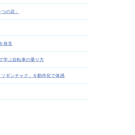
一つの花」
を発見
で学ぶ自転車の乗り方
イソギンチャク」を動作化で体感