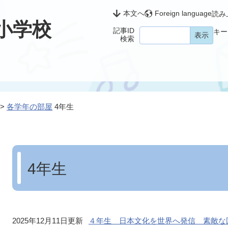
本文へ
Foreign language
読み
小学校
記事ID
キー
検索
>
各学年の部屋
4年生
本
文
4年生
2025年12月11日更新
４年生 日本文化を世界へ発信 素敵な