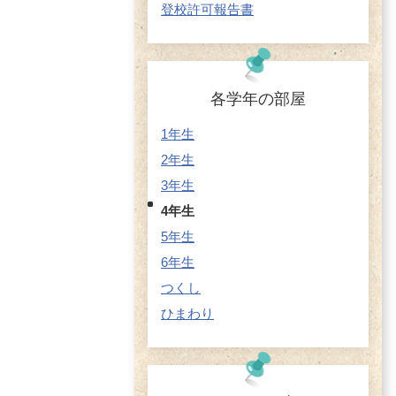
登校許可報告書
各学年の部屋
1年生
2年生
3年生
4年生
5年生
6年生
つくし
ひまわり