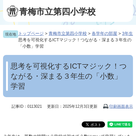
ペ
メ
ー
ニ
青梅市立第四小学校
ジ
ュ
の
ー
先
を
トップページ
>
青梅市立第四小学校
>
各学年の部屋
>
3年生
現在地
頭
飛
思考を可視化するICTマジック！つながる・深まる３年生の
で
ば
「小数」学習
す
し
。
て
本
本
文
思考を可視化するICTマジック！つ
文
へ
ながる・深まる３年生の「小数」
学習
記事ID：0113021
更新日：2025年12月3日更新
印刷画面表示