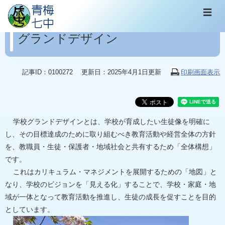
ペ
メ
☰
ー
ニ
本
ジ
ュ
文
グランドデザイン
の
ー
先
を
頭
飛
で
ば
記事ID：0100272
更新日：2025年4月1日更新
印刷画面表示
す
し
。
て
本
文
へ
学校グランドデザインとは、学校が育成したい生徒像を明確に
し、その目標達成のために取り組むべき教育活動や経営全体の方針
を、教職員・生徒・保護者・地域社会と共有するため「全体構想」
です。
これはカリキュラム・マネジメントを展開するための「地図」と
なり、学校のビジョンを「見える化」することで、学校・家庭・地
域が一体となって教育活動を推進し、生徒の成長を促すことを目的
としています。