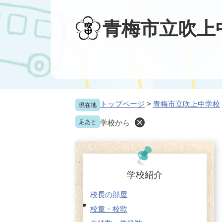
ペ
メ
ー
ニ
青梅市立吹上
ジ
ュ
の
ー
先
を
頭
飛
で
ば
す
し
。
て
本
トップページ
>
青梅市立吹上中学校
現在地
文
足あと
学校から
へ
学校紹介
校長の部屋
校章・校歌