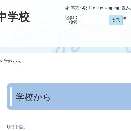
本文へ
Foreign language
読み
中学校
記事ID
キー
検索
>
学校から
本
文
学校から
吹中日記