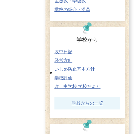
生徒数・学級数
学校の紹介・沿革
学校から
吹中日記
経営方針
いじめ防止基本方針
学校評価
吹上中学校 学校だより
学校からの一覧