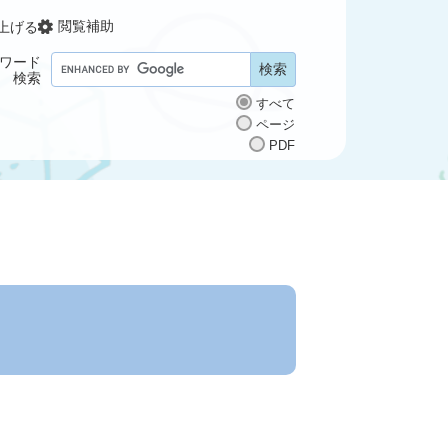
閲覧補助
上げる
ワード
G
検索
o
すべて
o
ページ
g
PDF
l
e
カ
ス
タ
ム
検
索