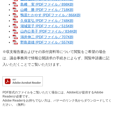
島﨑 実 [PDFファイル／898KB]
山﨑 勝 [PDFファイル／718KB]
鴨居たかやす [PDFファイル／866KB]
久保富弘 [PDFファイル／748KB]
湖城宣子 [PDFファイル／515KB]
山内公美子 [PDFファイル／834KB]
鴻井伸二 [PDFファイル／707KB]
野島資雄 [PDFファイル／557KB]
※収支報告書およびその添付資料等について閲覧をご希望の場合
は、議会事務局で情報公開請求の手続きによらず、閲覧申請書に記
入いただくことでご覧いただけます。
PDF形式のファイルをご覧いただく場合には、Adobe社が提供するAdobe
Readerが必要です。
Adobe Readerをお持ちでない方は、バナーのリンク先からダウンロードしてく
ださい。（無料）