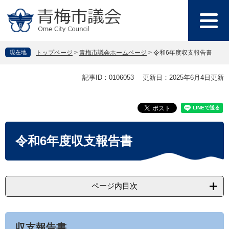
ペ
メ
ー
ニ
ジ
ュ
の
ー
先
を
現在地
トップページ
>
青梅市議会ホームページ
>
令和6年度収支報告書
頭
飛
で
ば
本
記事ID：0106053
更新日：2025年6月4日更新
す
し
文
。
て
本
文
へ
令和6年度収支報告書
ページ内目次
収支報告書