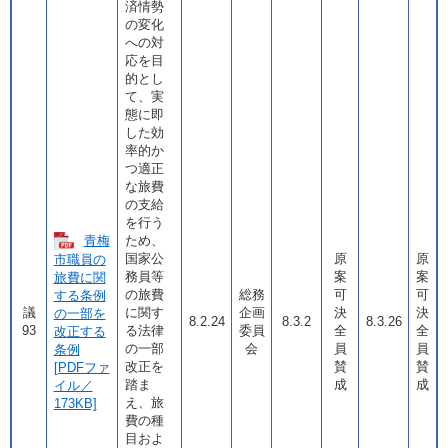
済情勢
の変化
への対
応を目
的とし
て、実
態に即
した効
率的か
つ適正
な旅費
の支給
を行う
青梅
ため、
国家公
原
原
市職員の
務員等
案
案
旅費に関
の旅費
総務
可
可
する条例
議
に関す
企画
決
決
の一部を
8.2.24
8.3.2
8.3.26
93
る法律
委員
全
全
改正する
の一部
会
員
員
条例
改正を
賛
賛
[PDFファ
踏ま
成
成
イル／
え、旅
173KB]
費の種
目およ