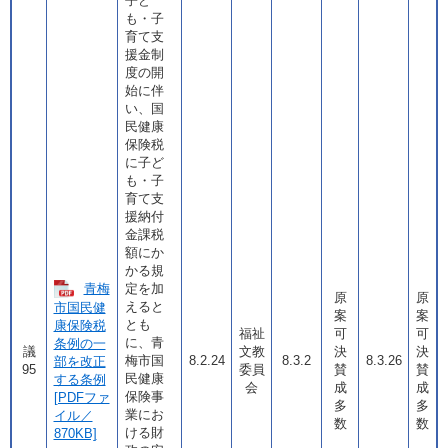
子ど
も・子
育て支
援金制
度の開
始に伴
い、国
民健康
保険税
に子ど
も・子
育て支
援納付
金課税
額にか
かる規
青梅
定を加
原
原
えると
市国民健
案
案
とも
康保険税
福祉
可
可
に、青
条例の一
議
文教
決
決
梅市国
8.2.24
8.3.2
8.3.26
部を改正
95
委員
賛
賛
民健康
する条例
会
成
成
保険事
[PDFファ
多
多
業にお
イル／
数
数
ける財
870KB]