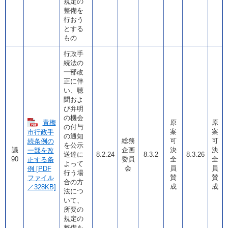
規定の
整備を
行おう
とする
もの
行政手
続法の
一部改
正に伴
い、聴
聞およ
び弁明
の機会
青梅
原
原
の付与
案
案
市行政手
の通知
総務
可
可
続条例の
を公示
議
企画
決
決
一部を改
送達に
8.2.24
8.3.2
8.3.26
90
委員
全
全
正する条
よって
会
員
員
例 [PDF
行う場
賛
賛
ファイル
合の方
成
成
／328KB]
法につ
いて、
所要の
規定の
整備を