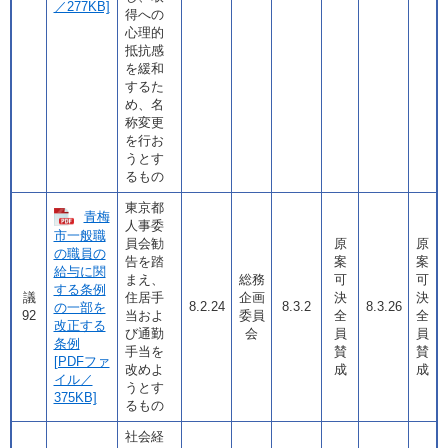
／277KB]
得への
心理的
抵抗感
を緩和
するた
め、名
称変更
を行お
うとす
るもの
東京都
青梅
人事委
市一般職
員会勧
原
原
の職員の
告を踏
案
案
給与に関
まえ、
総務
可
可
する条例
議
住居手
企画
決
決
8.2.24
8.3.2
8.3.26
の一部を
92
当およ
委員
全
全
改正する
び通勤
会
員
員
条例
手当を
賛
賛
[PDFファ
改めよ
成
成
イル／
うとす
375KB]
るもの
社会経