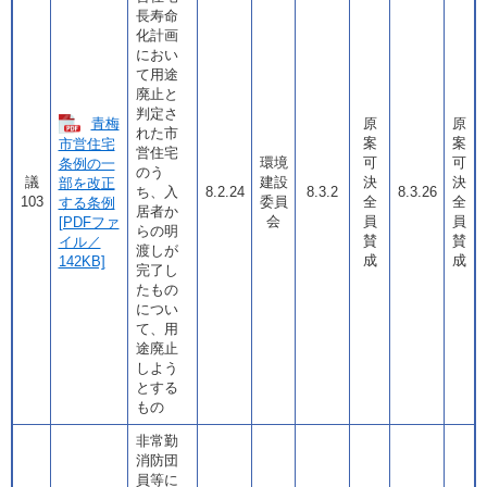
長寿命
化計画
におい
て用途
廃止と
判定さ
青梅
原
原
れた市
案
案
市営住宅
営住宅
環境
可
可
条例の一
のう
議
建設
決
決
部を改正
ち、入
8.2.24
8.3.2
8.3.26
103
委員
全
全
する条例
居者か
会
員
員
[PDFファ
らの明
賛
賛
イル／
渡しが
成
成
142KB]
完了し
たもの
につい
て、用
途廃止
しよう
とする
もの
非常勤
消防団
員等に