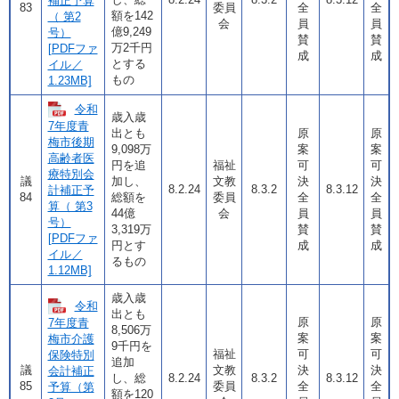
補正予算
83
委員
全
全
額を142
（ 第2
会
員
員
億9,249
号）
賛
賛
万2千円
[PDFファ
成
成
とする
イル／
もの
1.23MB]
令和
歳入歳
7年度青
出とも
原
原
梅市後期
9,098万
案
案
高齢者医
円を追
福祉
可
可
療特別会
議
加し、
文教
決
決
8.2.24
8.3.2
8.3.12
計補正予
84
総額を
委員
全
全
算（ 第3
44億
会
員
員
号）
3,319万
賛
賛
[PDFファ
円とす
成
成
イル／
るもの
1.12MB]
歳入歳
令和
出とも
原
原
7年度青
8,506万
案
案
梅市介護
9千円を
福祉
可
可
保険特別
追加
議
文教
決
決
会計補正
し、総
8.2.24
8.3.2
8.3.12
85
委員
全
全
予算（第
額を120