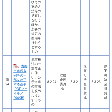
びその
支給方
法等の
見直し
を行う
ほか、
所要の
規定の
整備を
行おう
とする
もの
地方税
法の一
青梅
原
原
部改正
案
案
市市税条
に伴
総務
可
可
例等の一
い、公
議
企画
決
決
部を改正
示送達
8.2.24
8.3.2
8.3.26
94
委員
全
全
する条例
の方法
会
員
員
[PDFファ
を改め
賛
賛
イル／
ようと
成
成
294KB]
するも
の