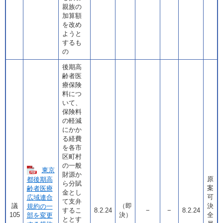
親族の
加算額
を改め
ようと
するも
の
後期高
齢者医
療保険
料につ
いて、
保険料
の軽減
にかか
る経費
を各市
区町村
の一般
東京
財源か
原
都後期高
ら分賦
案
齢者医療
金とし
可
広域連合
て支弁
議
（即
決
規約の一
するこ
8.2.24
−
−
8.2.24
105
決）
全
部を変更
ととす