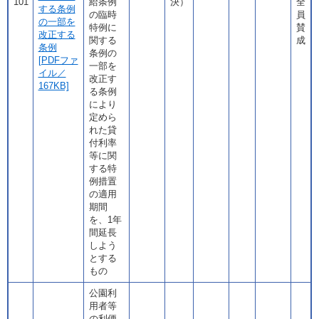
101
給条例
決）
全
する条例
の臨時
員
の一部を
特例に
賛
改正する
関する
成
条例
条例の
[PDFファ
一部を
イル／
改正す
167KB]
る条例
により
定めら
れた貸
付利率
等に関
する特
例措置
の適用
期間
を、1年
間延長
しよう
とする
もの
公園利
用者等
の利便