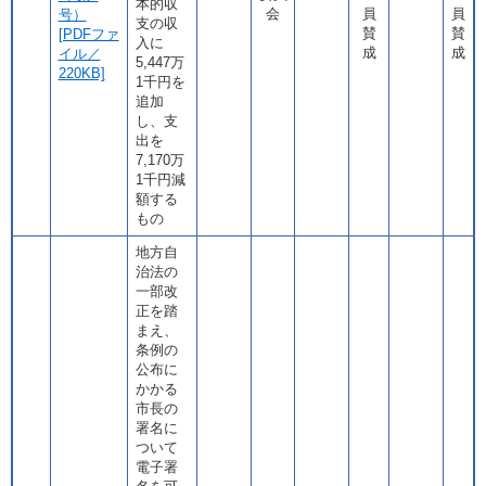
本的収
会
員
員
号）
支の収
賛
賛
[PDFファ
入に
成
成
イル／
5,447万
220KB]
1千円を
追加
し、支
出を
7,170万
1千円減
額する
もの
地方自
治法の
一部改
正を踏
まえ、
条例の
公布に
かかる
市長の
署名に
ついて
電子署