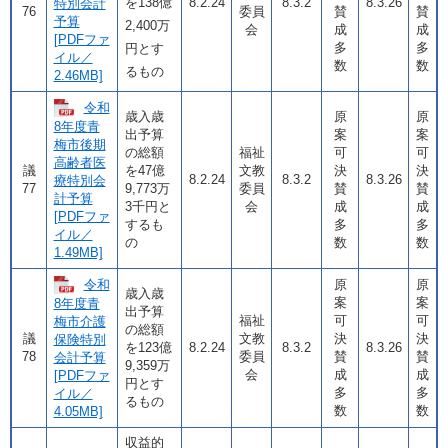
を138億
8.2.24
8.3.2
8.3.26
特別会計
76
委員
賛
賛
予算
2,400万
会
成
成
[PDFファ
多
多
円とす
イル／
数
数
るもの
2.46MB]
令和
歳入歳
原
原
8年度青
出予算
案
案
梅市後期
の総額
福祉
可
可
高齢者医
議
を47億
文教
決
決
8.2.24
8.3.2
8.3.26
療特別会
77
9,773万
委員
賛
賛
計予算
3千円と
会
成
成
[PDFファ
するも
多
多
イル／
の
数
数
1.49MB]
令和
原
原
歳入歳
案
案
8年度青
出予算
福祉
可
可
梅市介護
の総額
議
文教
決
決
保険特別
を123億
8.2.24
8.3.2
8.3.26
78
委員
賛
賛
会計予算
9,359万
会
成
成
[PDFファ
円とす
多
多
イル／
るもの
数
数
4.05MB]
収益的