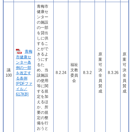
青梅市
健康セ
ンター
の施設
の一部
を貸出
しに供
するこ
とがで
青梅
きるよ
原
原
市健康セ
うにす
案
案
ンター条
るた
福祉
可
可
例の一部
議
め、当
文教
決
決
8.2.24
8.3.2
8.3.26
を改正す
100
該施設
委員
全
全
る条例
の使用
会
員
員
[PDFファ
等に関
賛
賛
イル／
する規
成
成
617KB]
定を加
えるほ
か、所
要の規
定の整
備を行
おうと