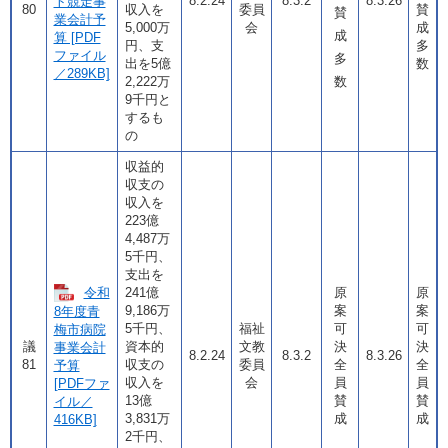
8.2.24
8.3.2
8.3.26
ト競走事
80
収入を
委員
賛
賛
業会計予
5,000万
会
成
成
算 [PDF
円、支
多
ファイル
多
出を5億
数
／289KB]
2,222万
数
9千円と
するも
の
収益的
収支の
収入を
223億
4,487万
5千円、
支出を
令和
241億
原
原
9,186万
案
案
8年度青
5千円、
福祉
可
可
梅市病院
議
資本的
文教
決
決
事業会計
8.2.24
8.3.2
8.3.26
81
収支の
委員
全
全
予算
収入を
会
員
員
[PDFファ
13億
賛
賛
イル／
3,831万
成
成
416KB]
2千円、