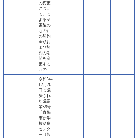
の変更
につい
て」に
よる変
更後の
もの）
の契約
金額お
よび契
約の期
間を変
更する
もの
令和6年
12月20
日に議
決され
た議案
第56号
「青梅
市新学
校給食
センタ
ー（仮