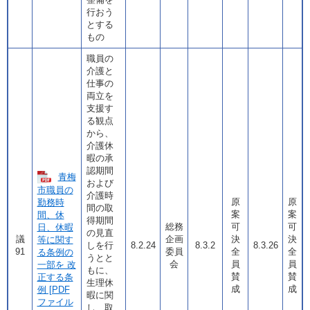
行おう
とする
もの
職員の
介護と
仕事の
両立を
支援す
る観点
から、
介護休
暇の承
認期間
青梅
および
市職員の
介護時
原
原
勤務時
間の取
案
案
間、休
得期間
総務
可
可
日、休暇
の見直
議
企画
決
決
等に関す
しを行
8.2.24
8.3.2
8.3.26
91
委員
全
全
る条例の
うとと
会
員
員
一部を 改
もに、
賛
賛
正する条
生理休
成
成
例 [PDF
暇に関
ファイル
し、取