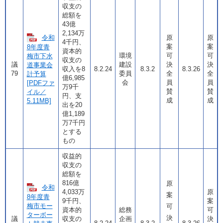
収支の
総額を
43億
2,134万
令和
原
原
4千円、
案
案
8年度青
資本的
環境
可
可
梅市下水
収支の
議
建設
決
決
道事業会
収入を8
8.2.24
8.3.2
8.3.26
79
委員
全
全
計予算
億6,985
会
員
員
[PDFファ
万9千
賛
賛
イル／
円、支
成
成
5.11MB]
出を20
億1,189
万7千円
とする
もの
収益的
収支の
総額を
816億
原
令和
4,033万
原
案
8年度青
9千円、
案
梅市モー
可
資本的
総務
可
ターボー
決
議
収支の
企画
決