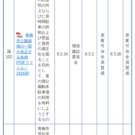
性の向
上なら
びに長
時間駐
車の抑
制およ
青梅
原
原
び受益
案
案
市公園条
と負担
環境
可
可
例の一部
の適正
議
建設
決
決
を改正す
化を図
8.2.24
8.3.2
8.3.26
102
委員
全
全
る条例
ること
会
員
員
[PDFファ
を目的
賛
賛
イル／
とし
成
成
181KB]
て、釜
の淵公
園駒木
駐車場
の利用
を有料
にしよ
うとす
るもの
青梅市
営住宅