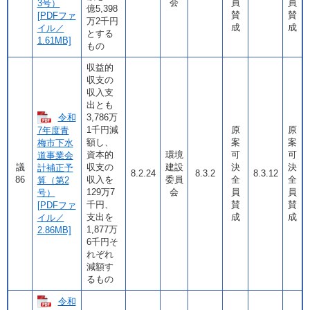
会
員
員
3号）
億5,398
賛
賛
[PDFファ
万2千円
成
成
イル／
とする
1.61MB]
もの
収益的
収支の
収入支
出とも
令和
3,786万
1千円減
原
原
7年度青
額し、
案
案
梅市下水
資本的
環境
可
可
道事業会
議
収支の
建設
決
決
計補正予
8.2.24
8.3.2
8.3.12
86
収入を
委員
全
全
算（第2
129万7
会
員
員
号）
千円、
賛
賛
[PDFファ
支出を
成
成
イル／
1,877万
2.86MB]
6千円そ
れぞれ
減額す
るもの
令和