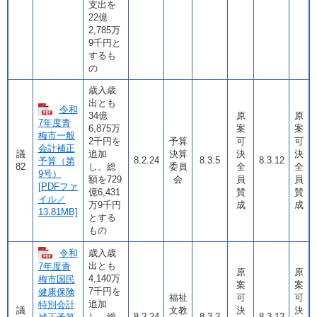
支出を
22億
2,785万
9千円と
するも
の
歳入歳
出とも
令和
34億
原
原
7年度青
6,875万
案
案
梅市一般
2千円を
予算
可
可
会計補正
議
追加
決算
決
決
8.2.24
8.3.5
8.3.12
予算（第
82
し、総
委員
全
全
9号）
額を729
会
員
員
[PDFファ
億6,431
賛
賛
イル／
万9千円
成
成
13.81MB]
とする
もの
令和
歳入歳
出とも
7年度青
原
原
4,140万
梅市国民
案
案
7千円を
健康保険
福祉
可
可
追加
特別会計
議
文教
決
決
し、総
8.2.24
8.3.2
8.3.12