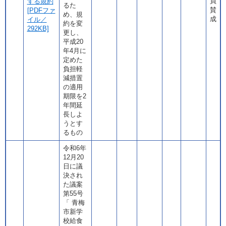
員
する規約
るた
賛
[PDFファ
め、規
成
イル／
約を変
292KB]
更し、
平成20
年4月に
定めた
負担軽
減措置
の適用
期限を2
年間延
長しよ
うとす
るもの
令和6年
12月20
日に議
決され
た議案
第55号
「 青梅
市新学
校給食