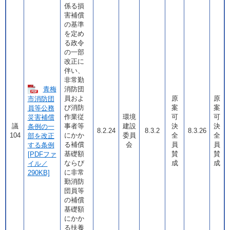
係る損
害補償
の基準
を定め
る政令
の一部
改正に
伴い、
非常勤
青梅
消防団
員およ
原
原
市消防団
び消防
案
案
員等公務
作業従
環境
可
可
災害補償
議
事者等
建設
決
決
条例の一
8.2.24
8.3.2
8.3.26
104
にかか
委員
全
全
部を改正
る補償
会
員
員
する条例
基礎額
賛
賛
[PDFファ
ならび
成
成
イル／
に非常
290KB]
勤消防
団員等
の補償
基礎額
にかか
る扶養