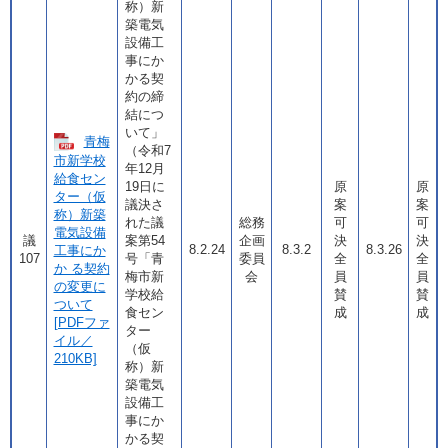
称）新
築電気
設備工
事にか
かる契
約の締
結につ
いて」
青梅
（令和7
市新学校
年12月
給食セン
19日に
原
原
ター（仮
議決さ
案
案
称）新築
れた議
総務
可
可
電気設備
議
案第54
企画
決
決
8.2.24
8.3.2
8.3.26
工事にか
107
号「青
委員
全
全
か る契約
梅市新
会
員
員
の変更に
学校給
賛
賛
ついて
食セン
成
成
[PDFファ
ター
イル／
（仮
210KB]
称）新
築電気
設備工
事にか
かる契