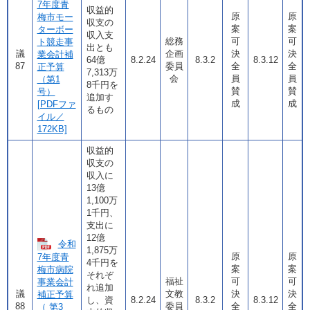
7年度青
収益的
原
原
梅市モー
収支の
案
案
ターボー
収入支
総務
可
可
ト競走事
出とも
議
企画
決
決
業会計補
64億
8.2.24
8.3.2
8.3.12
87
委員
全
全
正予算
7,313万
会
員
員
（第1
8千円を
賛
賛
号）
追加す
成
成
[PDFファ
るもの
イル／
172KB]
収益的
収支の
収入に
13億
1,100万
1千円、
支出に
12億
令和
1,875万
原
原
7年度青
4千円を
案
案
梅市病院
それぞ
福祉
可
可
事業会計
れ追加
議
文教
決
決
補正予算
し、資
8.2.24
8.3.2
8.3.12
88
委員
全
全
（ 第3