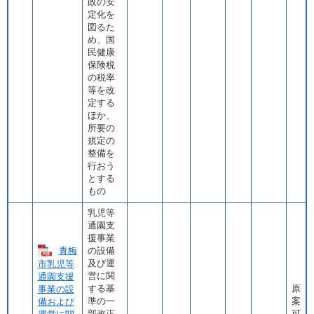
政の安
定化を
図るた
め、国
民健康
保険税
の税率
等を改
定する
ほか、
所要の
規定の
整備を
行おう
とする
もの
乳児等
通園支
援事業
青梅
の設備
及び運
市乳児等
営に関
通園支援
する基
原
事業の設
準の一
案
備および
部改正
可