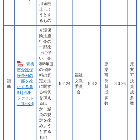
用途廃
止しよ
うとす
るもの
介護保
険法施
行令の
一部改
正に伴
い、令
青梅
和8年度
原
原
の保険
案
案
市介護保
料の算
福祉
可
可
険条例の
議
定方法
文教
決
決
一部を改
8.2.24
8.3.2
8.3.26
99
に関す
委員
賛
賛
正する条
る特例
会
成
成
例 [PDF
を加え
多
多
ファイル
るほ
数
数
／106KB]
か、減
免の規
定を改
めよう
とする
もの