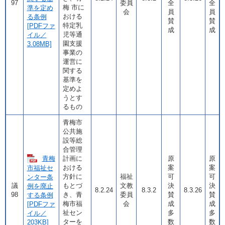
97
委員
全
全
梅 市に
準を定め
会
員
員
おける
る条例
賛
賛
特定乳
[PDFファ
成
成
児等通
イル／
園支援
3.08MB]
事業の
運営に
関する
基準を
定めよ
うとす
るもの
青梅市
公共施
設等総
合管理
青梅
計画に
原
原
おける
案
案
市福祉セ
方針に
福祉
可
可
ンター条
議
もとづ
文教
決
決
例を廃止
8.2.24
8.3.2
8.3.26
98
き、青
委員
賛
賛
する条例
梅市福
会
成
成
[PDFファ
祉セン
多
多
イル／
ターを
数
数
203KB]