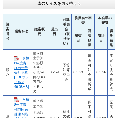
表のサイズを切り替える
委員会の審
本会議の
付託
査
審議
議
委員
案
議案概
提出
会
審
議
議案件名
番
要
日
（取
審査
査
議決
決
号
り扱
日
結
日
結
い）
果
果
歳入歳
原
原
令和
出予算
案
案
の総額
8年度青
予算
可
可
をそれ
梅市一般
議
決算
決
決
ぞれ698
8.2.24
8.3.23
8.3.26
会計予算
75
委員
全
全
億3,000
[PDFファ
会
員
員
万円と
イル／
賛
賛
するも
49.98MB]
成
成
の
令和
歳入歳
原
原
8年度青
出予算
案
案
梅市国民
福祉
可
可
の総額
健康保険
議
文教
決
決