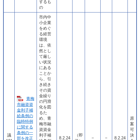
するも
の
市内中
小企業
をめぐ
る経営
環境
は、依
然とし
て厳し
い状況
にある
ことか
ら、引
き続き
その資
金繰り
青梅
の円滑
市融資資
化を図
金利子補
るた
給条例の
め、青
原
臨時特例
梅市融
案
に関する
資資金
可
条例の一
議
利子補
（即
決
8.2.24
−
−
8.2.24
部を改正