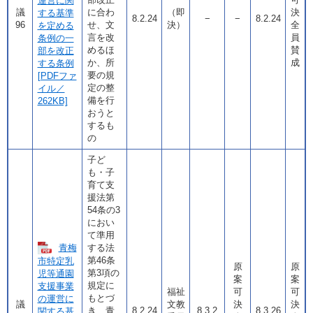
運営に関
議
に合わ
（即
決
する基準
8.2.24
−
−
8.2.24
96
せ、文
決）
全
を定める
言を改
員
条例の一
めるほ
賛
部を改正
か、所
成
する条例
要の規
[PDFファ
定の整
イル／
備を行
262KB]
おうと
するも
の
子ど
も・子
育て支
援法第
54条の3
におい
て準用
青梅
する法
第46条
市特定乳
原
原
第3項の
児等通園
案
案
規定に
支援事業
福祉
可
可
もとづ
の運営に
議
文教
決
決
き、青
8.2.24
8.3.2
8.3.26
関する基