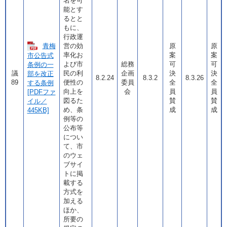
名を可
能とす
るとと
もに、
行政運
青梅
営の効
原
原
率化お
案
案
市公告式
よび市
総務
可
可
条例の一
議
民の利
企画
決
決
部を改正
8.2.24
8.3.2
8.3.26
89
便性の
委員
全
全
する条例
向上を
会
員
員
[PDFファ
図るた
賛
賛
イル／
め、条
成
成
445KB]
例等の
公布等
につい
て、市
のウェ
ブサイ
トに掲
載する
方式を
加える
ほか、
所要の