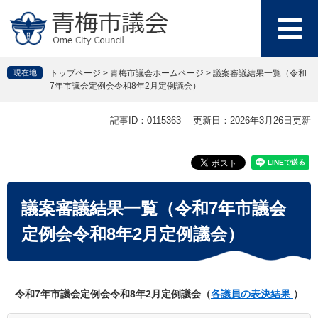
ペ
メ
ー
ニ
ジ
ュ
の
ー
先
を
現在地
トップページ
>
青梅市議会ホームページ
>
議案審議結果一覧（令和
頭
飛
7年市議会定例会令和8年2月定例議会）
で
ば
す
し
本
記事ID：0115363
更新日：2026年3月26日更新
。
て
文
本
文
へ
議案審議結果一覧（令和7年市議会
定例会令和8年2月定例議会）
令和7年市議会定例会令和8年2月定例議会（
各議員の表決結果
）