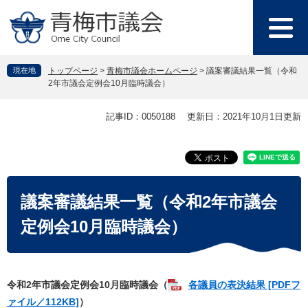
ペ
メ
ー
ニ
ジ
ュ
の
ー
先
を
現在地
トップページ
>
青梅市議会ホームページ
>
議案審議結果一覧（令和
頭
飛
2年市議会定例会10月臨時議会）
で
ば
す
し
本
記事ID：0050188
更新日：2021年10月1日更新
。
て
文
本
文
へ
議案審議結果一覧（令和2年市議会
定例会10月臨時議会）
令和2年市議会定例会10月臨時議会（
各議員の表決結果 [PDFフ
ァイル／112KB]
）