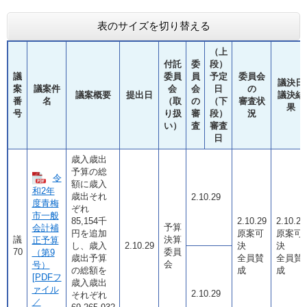
表のサイズを切り替える
（上
付託
委
段）
議
委員
員
予定
委員会
議決日
案
議案件
会
会
日
の
議案概要
提出日
議決結
番
名
（取
の
（下
審査状
果
号
り扱
審
段）
況
い）
査
審査
日
歳入歳出
予算の総
令
額に歳入
和2年
歳出それ
2.10.29
度青梅
ぞれ
市一般
85,154千
2.10.29
2.10.29
予算
会計補
円を追加
原案可
原案可
議
決算
正予算
し、歳入
2.10.29
決
決
70
委員
（第9
歳出予算
全員賛
全員賛
会
号）
の総額を
成
成
[PDFフ
歳入歳出
ァイル
2.10.29
それぞれ
／