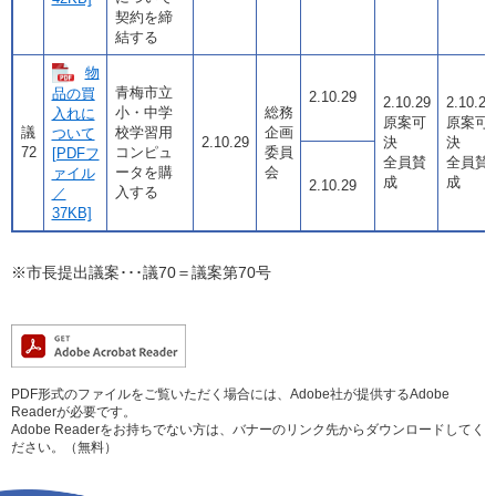
契約を締
結する
物
青梅市立
品の買
2.10.29
2.10.29
2.10.29
小・中学
総務
入れに
原案可
原案可
議
校学習用
企画
ついて
2.10.29
決
決
72
コンピュ
委員
[PDFフ
全員賛
全員賛
ータを購
会
ァイル
成
成
2.10.29
入する
／
37KB]
※市長提出議案･･･議70＝議案第70号
PDF形式のファイルをご覧いただく場合には、Adobe社が提供するAdobe
Readerが必要です。
Adobe Readerをお持ちでない方は、バナーのリンク先からダウンロードしてく
ださい。（無料）