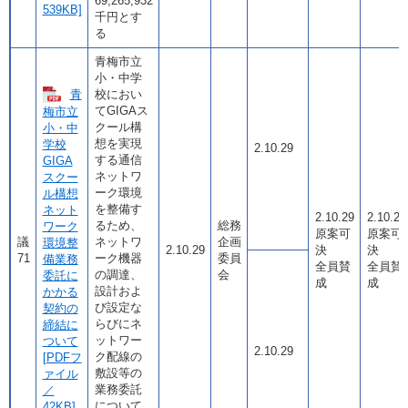
69,265,932
539KB]
千円とす
る
青梅市立
小・中学
青
校におい
てGIGAス
梅市立
クール構
小・中
想を実現
学校
2.10.29
する通信
GIGA
ネットワ
スクー
ーク環境
ル構想
を整備す
ネット
2.10.29
2.10.29
るため、
総務
ワーク
原案可
原案可
議
ネットワ
企画
環境整
2.10.29
決
決
71
ーク機器
委員
備業務
全員賛
全員賛
の調達、
会
委託に
成
成
設計およ
かかる
び設定な
契約の
らびにネ
締結に
ットワー
ついて
2.10.29
ク配線の
[PDFフ
敷設等の
ァイル
業務委託
／
について
42KB]