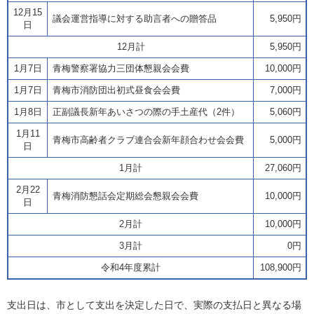
12月15
議会運営指導に対する助言者への贈答品
5,950円
日
12月計
5,950円
1月7日
青梅警察署協力三団体懇親会会費
10,000円
1月7日
青梅市消防団出初式昼食会会費
7,000円
1月8日
正副議長新年あいさつの際の手土産代（2件）
5,060円
1月11
青梅市高齢者クラブ連合会新年顔合わせ会会費
5,000円
日
1月計
27,060円
2月22
青梅消防懇話会定期総会懇親会会費
10,000円
日
2月計
10,000円
3月計
0円
令和4年度累計
108,900円
支出日は、市として支出を決定した日で、実際の支払日と異なる場