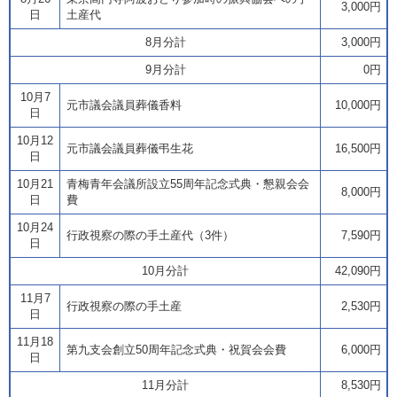
3,000円
日
土産代
8月分計
3,000円
9月分計
0円
10月7
元市議会議員葬儀香料
10,000円
日
10月12
元市議会議員葬儀弔生花
16,500円
日
10月21
青梅青年会議所設立55周年記念式典・懇親会会
8,000円
日
費
10月24
行政視察の際の手土産代（3件）
7,590円
日
10月分計
42,090円
11月7
行政視察の際の手土産
2,530円
日
11月18
第九支会創立50周年記念式典・祝賀会会費
6,000円
日
11月分計
8,530円