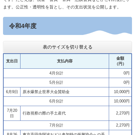
ます。公正性・透明性を旨とし、その支出状況を公開します。
令和4年度
表のサイズを切り替える
金額
支出日
支払内容
（円）
4月分計
0円
5月分計
0円
6月9日
原水爆禁止世界大会賛助金
10,000円
6月分計
10,000円
7月20
行政視察の際の手土産代
2,270円
日
7月分計
2,270円
8月26
東京高円寺阿波おどり参加時の振興協会への手