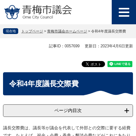
ペ
メ
ー
ニ
ジ
ュ
の
ー
先
を
現在地
トップページ
>
青梅市議会ホームページ
>
令和4年度議長交際費
頭
飛
で
ば
本
記事ID：0057699
更新日：2023年4月6日更新
す
し
文
。
て
本
文
へ
令和4年度議長交際費
ページ内目次
議長交際費は、議長等が議会を代表して外部との交際に要する経費
です。たとえば、祝金・会費・香典・懇談会費などがこれにあたり