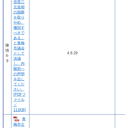
倍晋三
元首相
の国葬
を取り
やめ、
撤回す
べきで
ある」
と青梅
陳
市議会
情
4.8.29
として
4-
決議
9
し、内
閣府へ
の声明
を出し
てくだ
さい。
[PDFフ
ァイル
／
111KB]
青
梅市立