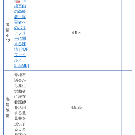
青
梅市内
の高齢
者・障
害者へ
陳
のバリ
情
4.9.5
アフリ
4-
ーに関
12
する陳
情 [PDF
ファイ
ル／
3.35MB]
青梅市
議会か
ら厚生
労働省
に潜在
郵
看護師
送
を活用
4.9.26
陳
する意
情
見書を
提供す
ること
を求め