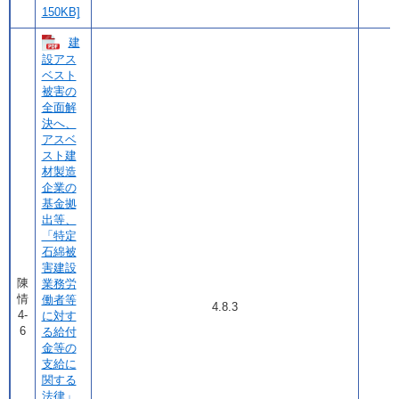
150KB]
建
設アス
ベスト
被害の
全面解
決へ、
アスベ
スト建
材製造
企業の
基金拠
出等、
「特定
石綿被
害建設
陳
業務労
情
働者等
4.8.3
4-
に対す
6
る給付
金等の
支給に
関する
法律」