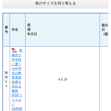
表のサイズを切り替える
受
提出
番
件名
理
号
年月日
（配
青
梅市小
中学校
に通う
小中学
陳
生の教
情
育環境
4.6.24
4-
改善を
4
求める
陳情
[PDFフ
ァイル
／
162KB]