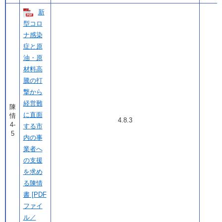
新
型コロ
ナ感染
症と原
油・原
材料高
騰の打
撃から
経営難
陳
に直面
情
4.8.3
4-
する市
5
内の事
業者へ
の支援
を求め
る陳情
書 [PDF
ファイ
ル／