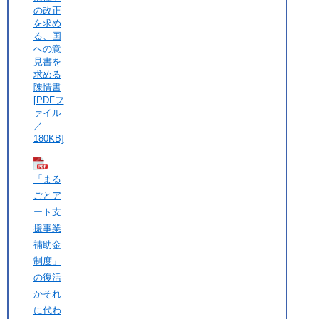
の改正
を求め
る、国
への意
見書を
求める
陳情書
[PDFフ
ァイル
／
180KB]
「まる
ごとア
ート支
援事業
補助金
制度」
の復活
かそれ
に代わ