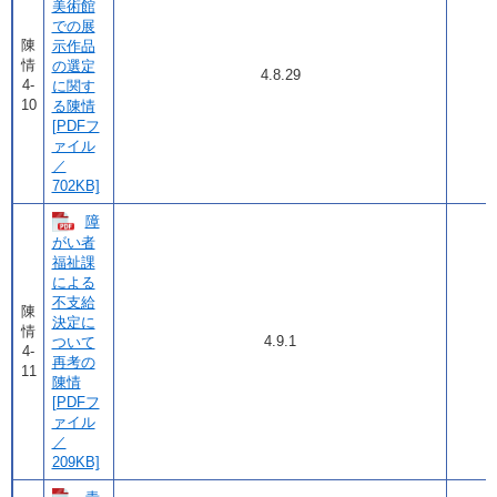
美術館
での展
陳
示作品
情
の選定
4.8.29
4-
に関す
10
る陳情
[PDFフ
ァイル
／
702KB]
障
がい者
福祉課
による
不支給
陳
決定に
情
4.9.1
ついて
4-
再考の
11
陳情
[PDFフ
ァイル
／
209KB]