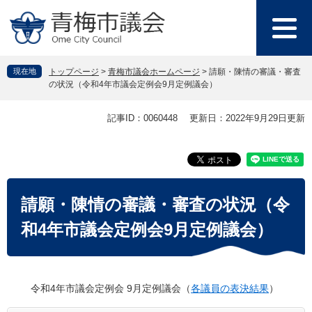
ペ
メ
ー
ニ
ジ
ュ
の
ー
先
を
現在地
トップページ
>
青梅市議会ホームページ
>
請願・陳情の審議・審査
頭
飛
の状況（令和4年市議会定例会9月定例議会）
で
ば
す
し
本
記事ID：0060448
更新日：2022年9月29日更新
。
て
文
本
文
へ
請願・陳情の審議・審査の状況（令
和4年市議会定例会9月定例議会）
令和4年市議会定例会 9月定例議会（
各議員の表決結果
）