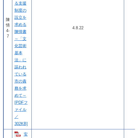
る支援
制度の
設立を
陳
求める
情
4.8.22
4-
陳情書
7
～「文
化芸術
基本
法」に
謳われ
ている
市の責
務を求
めて～
[PDFフ
ァイル
／
302KB]
安