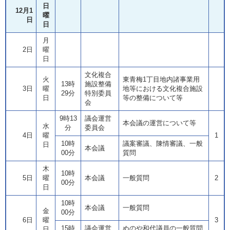
日
12月1
曜
日
日
月
2日
曜
日
文化複合
火
東青梅1丁目地内諸事業用
13時
施設整備
3日
曜
地等における文化複合施設
29分
特別委員
日
等の整備について等
会
9時13
議会運営
本会議の運営について等
水
分
委員会
4日
曜
1
10時
議案審議、陳情審議、一般
日
本会議
00分
質問
木
10時
5日
曜
本会議
一般質問
2
00分
日
10時
本会議
一般質問
金
00分
6日
曜
3
15時
議会運営
ぬのや和代議員の一般質問
日