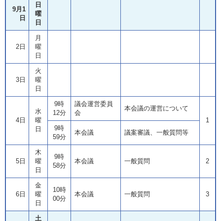
日
9月1
曜
日
日
月
2日
曜
日
火
3日
曜
日
9時
議会運営委員
本会議の運営について
水
12分
会
4日
曜
1
9時
日
本会議
議案審議、一般質問等
59分
木
9時
5日
曜
本会議
一般質問
2
58分
日
金
10時
6日
曜
本会議
一般質問
3
00分
日
土