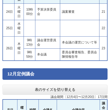
火
10時
予算決算委員
24日
曜
議案審査
21
00分
会
日
水
25日
曜
22
日
9時
議会運営委員
本会議の運営について等
木
13分
会
26日
曜
23
9時
委員会審査報告、委員会
日
本会議
59分
陳情報告等
12月定例議会
表のサイズを切り替える
議会期間〔12月4日〜12月20日〕17日間
議
曜
会
月日
時間
会議名
会議内容