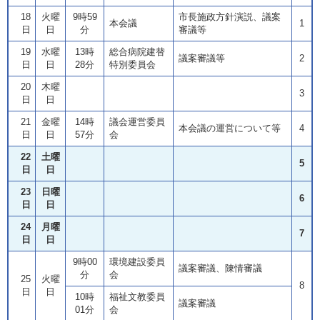
18
火曜
9時59
市長施政方針演説、議案
本会議
1
日
日
分
審議等
19
水曜
13時
総合病院建替
議案審議等
2
日
日
28分
特別委員会
20
木曜
3
日
日
21
金曜
14時
議会運営委員
本会議の運営について等
4
日
日
57分
会
22
土曜
5
日
日
23
日曜
6
日
日
24
月曜
7
日
日
9時00
環境建設委員
議案審議、陳情審議
分
会
25
火曜
8
日
日
10時
福祉文教委員
議案審議
01分
会