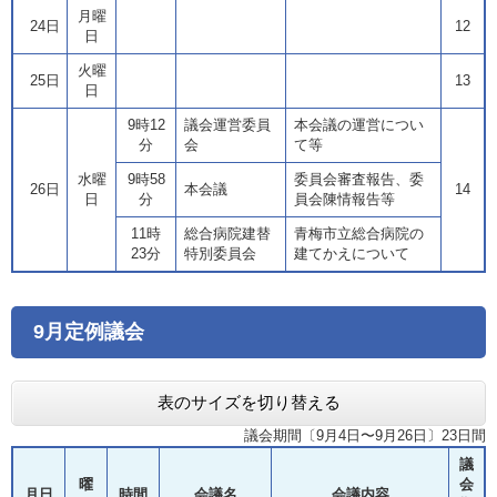
月曜
24日
12
日
火曜
25日
13
日
9時12
議会運営委員
本会議の運営につい
分
会
て等
水曜
9時58
委員会審査報告、委
26日
本会議
14
日
分
員会陳情報告等
11時
総合病院建替
青梅市立総合病院の
23分
特別委員会
建てかえについて
9月定例議会
表のサイズを切り替える
議会期間〔9月4日〜9月26日〕23日間
議
曜
会
月日
時間
会議名
会議内容