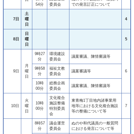
54分
委員会
での発言訂正について
土
7日
曜
4
日
日
8日
曜
5
日
9時27
環境建設
議案審議、陳情審議等
分
委員会
月
9時58
福祉文教
9日
曜
議案審議等
6
分
委員会
日
10時
総務企画
議案審議、陳情審議等
00分
委員会
文化複合
火
東青梅1丁目地内諸事業用
10時
施設整備
10日
曜
地等における文化複合施設
7
00分
特別委員
日
等の整備について等
会
8時57
議会運営
ぬのや和代議員の一般質問
分
委員会
における発言について等