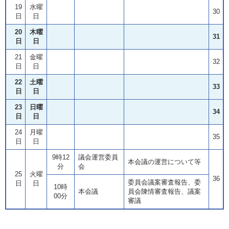
19
水曜
30
日
日
20
木曜
31
日
日
21
金曜
32
日
日
22
土曜
33
日
日
23
日曜
34
日
日
24
月曜
35
日
日
9時12
議会運営委員
本会議の運営について等
分
会
25
火曜
36
委員会議案審査報告、委
日
日
10時
本会議
員会陳情審査報告、議案
00分
審議