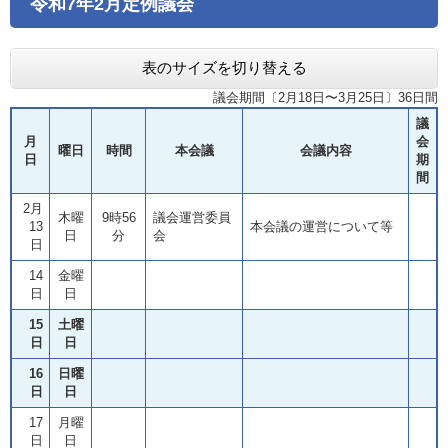
令和7年2月定例議会
表のサイズを切り替える
議会期間〔2月18日〜3月25日〕36日間
議
月
会
曜日
時間
本会議
会議内容
日
期
間
2月
木曜
9時56
議会運営委員
13
本会議の運営について等
日
分
会
日
14
金曜
日
日
15
土曜
日
日
16
日曜
日
日
17
月曜
日
日