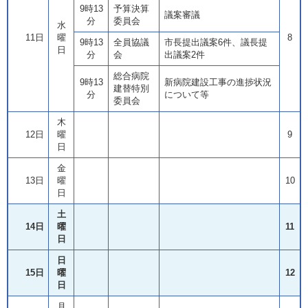
9時13
予算決算
議案審議
分
委員会
水
11日
曜
8
9時13
全員協議
市長提出議案6件、議長提
日
分
会
出議案2件
総合病院
9時13
新病院建設工事の進捗状況
建替特別
分
について等
委員会
木
12日
曜
9
日
金
13日
曜
10
日
土
14日
曜
11
日
日
15日
曜
12
日
月