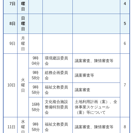
7日
曜
4
日
日
8日
曜
5
日
月
9日
曜
6
日
9時
環境建設委員
議案審査、陳情審査等
04分
会
9時
総務企画委員
議案審査等
58分
会
火
10日
曜
7
9時
福祉文教委員
議案審査
日
58分
会
文化複合施設
土地利用計画（案）、全
16時
整備特別委員
体事業スケジュール
58分
会
（案）等について
水
9時
福祉文教委員
11日
曜
議案審査、陳情審査等
8
58分
会
日