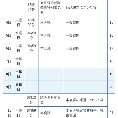
文化複合施設
15時
整備特別委員
行政視察について等
24分
会
火曜
10時
4日
本会議
一般質問
15
日
00分
水曜
9時59
5日
本会議
一般質問
16
日
分
木曜
9時59
6日
本会議
一般質問
17
日
分
金曜
7日
18
日
土曜
8日
19
日
日曜
9日
20
日
9時12
議会運営委員
本会議の運営について等
分
会
10
月曜
9時59
委員会議案審査報告、議
本会議
21
日
日
分
案審議