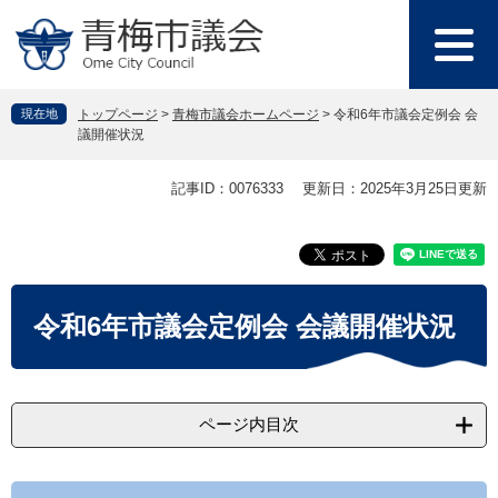
ペ
メ
ー
ニ
ジ
ュ
の
ー
先
を
現在地
トップページ
>
青梅市議会ホームページ
>
令和6年市議会定例会 会
頭
飛
議開催状況
で
ば
す
し
本
記事ID：0076333
更新日：2025年3月25日更新
。
て
文
本
文
へ
令和6年市議会定例会 会議開催状況
ページ内目次