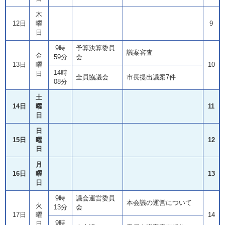
木
12日
曜
9
日
9時
予算決算委員
議案審査
金
59分
会
13日
曜
10
14時
日
全員協議会
市長提出議案7件
08分
土
14日
曜
11
日
日
15日
曜
12
日
月
16日
曜
13
日
9時
議会運営委員
本会議の運営について
火
13分
会
17日
曜
14
9時
日