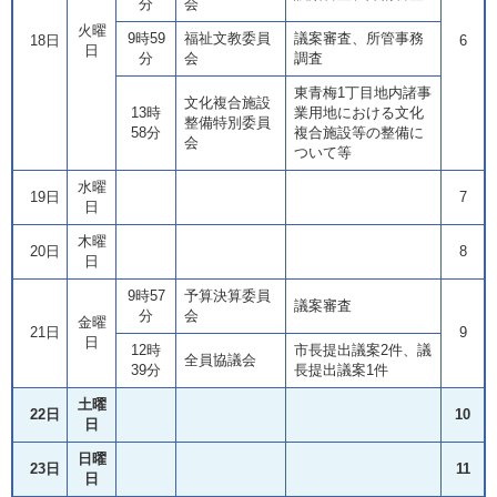
分
会
火曜
9時59
福祉文教委員
議案審査、所管事務
18日
6
日
分
会
調査
東青梅1丁目地内諸事
文化複合施設
13時
業用地における文化
整備特別委員
58分
複合施設等の整備に
会
ついて等
水曜
19日
7
日
木曜
20日
8
日
9時57
予算決算委員
議案審査
分
会
金曜
21日
9
日
12時
市長提出議案2件、議
全員協議会
39分
長提出議案1件
土曜
22日
10
日
日曜
23日
11
日