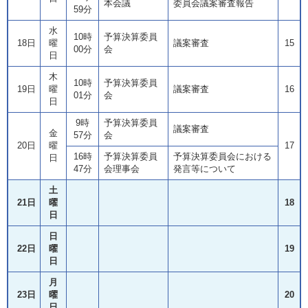
本会議
委員会議案審査報告
59分
水
10時
予算決算委員
18日
曜
議案審査
15
00分
会
日
木
10時
予算決算委員
19日
曜
議案審査
16
01分
会
日
9時
予算決算委員
議案審査
金
57分
会
20日
曜
17
16時
予算決算委員
予算決算委員会における
日
47分
会理事会
発言等について
土
21日
曜
18
日
日
22日
曜
19
日
月
23日
曜
20
日