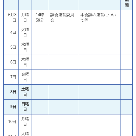
間
6月3
月曜
14時
議会運営委員
本会議の運営につい
日
日
59分
会
て等
火曜
4日
日
水曜
5日
日
木曜
6日
日
金曜
7日
日
土曜
8日
日
日曜
9日
日
月曜
10日
日
火曜