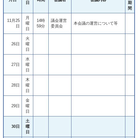
日
期
間
月
11月25
14時
議会運営
曜
本会議の運営について等
日
59分
委員会
日
火
26日
曜
日
水
27日
曜
日
木
28日
曜
日
金
29日
曜
日
土
30日
曜
日