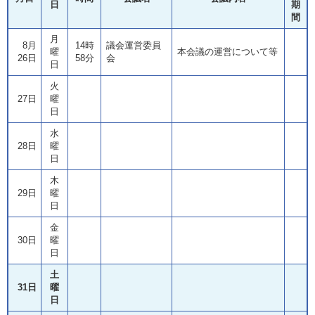
日
期
間
月
8月
14時
議会運営委員
曜
本会議の運営について等
26日
58分
会
日
火
27日
曜
日
水
28日
曜
日
木
29日
曜
日
金
30日
曜
日
土
31日
曜
日