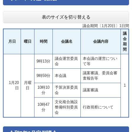
表のサイズを切り替える
議会期間〔1月20日〕1日間
議
会
月日
曜日
時間
会議名
会議内容
期
間
議会運営委員
本会議の運営につい
9時13分
会
て等
議案審議、委員会審
9時59分
本会議
査報告等
1月20
月曜
1
10時10
予算決算委員
日
日
議案審議
分
会
文化複合施設
10時47
整備特別委員
行政視察について
分
会