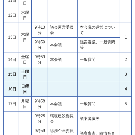
11日
日
水曜
12日
日
9時13
議会運営委員
本会議の運営につい
分
会
て
木曜
13日
1
日
9時59
議案審議、一般質問
本会議
分
等
金曜
9時59
14日
本会議
一般質問
2
日
分
土曜
15日
3
日
日曜
16日
4
日
月曜
9時58
17日
本会議
一般質問
5
日
分
9時28
環境建設委員
議案審議等
分
会
9時59
総務企画委員
議案審査、陳情審査