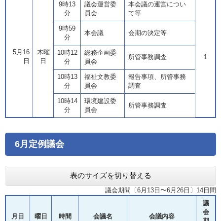
9時13
議会運営委
本会議の運営につい
分
員会
て等
9時59
本会議
会期の決定等
分
5月16
木曜
10時12
総務企画委
所管事務調査
1
日
日
分
員会
10時13
福祉文教委
報告事項、所管事務
分
員会
調査
10時14
環境建設委
所管事務調査
分
員会
6月定例議会
表のサイズを切り替える
議会期間〔6月13日〜6月26日〕14日間
議
会
月日
曜日
時間
会議名
会議内容
期