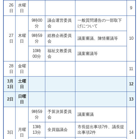
26
水曜
9
日
日
9時00
議会運営委員
一般質問通告の一部取下
分
会
げについて
27
木曜
9時59
総務企画委員
議案審議、陳情審議等
10
日
日
分
会
10時
福祉文教委員
議案審議等
00分
会
28
金曜
11
日
日
3月
土曜
12
1日
日
日曜
2日
13
日
9時59
予算決算委員
議案審議
分
会
13時
市長提出事項7件、議長提
月曜
全員協議会
3日
13分
出事項2件
14
日