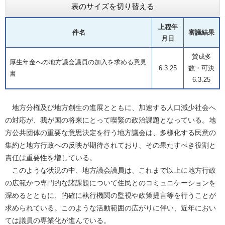
表のサイズを切り替える
上程年
件名
審議結果
月日
賛成多
厚生年金への地方議会議員の加入を求める意見
6.3.25
数・可決
書
6.3.25
地方分権及び地方創生の進展とともに、加速する人口減少社会へ
の対応が、我が国の将来にとって喫緊の政治課題となっている。地
方公共団体の重要な意思決定を行う地方議会は、多様化する民意の
集約と地方行政への反映が期待されており、その果たすべき役割と
責任は重要性を増している。
このような状況の中、地方議会議員は、これまで以上に地方行政
の広範かつ専門的な諸課題について住民とのコミュニケーションを
深めるとともに、的確に執行機関の監視や政策提言等を行うことが
求められている。このような活動範囲の広がりに伴い、近年におい
ては議員の専業化が進んでいる。