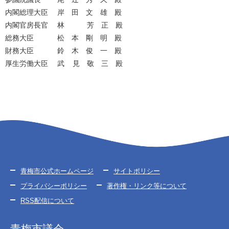
内閣総理大臣 岸 田 文 雄 殿
内閣官房長官 林 芳 正 殿
総務大臣 松 本 剛 明 殿
財務大臣 鈴 木 俊 一 殿
厚生労働大臣 武 見 敬 三 殿
青梅市公式ホームページ
サイトポリシー
プライバシーポリシー
著作権・リンク等について
RSS配信について
青梅市議会