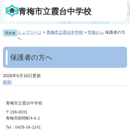
ペ
メ
ー
ニ
青梅市立霞台中学校
ジ
ュ
の
ー
先
を
トップページ
>
青梅市立霞台中学校
>
学校から
保護者の方
現在地
頭
飛
へ
で
ば
す
し
本
。
て
文
保護者の方へ
本
文
へ
2026年6月16日更新
校則
青梅市立霞台中学校
〒198-0031
青梅市師岡町4-6-1
Tel：0428-24-1141