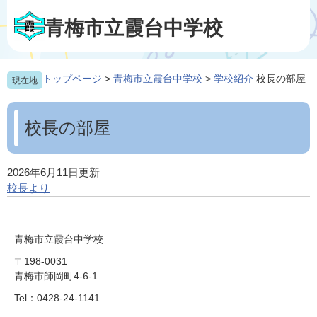
ペ
メ
ー
ニ
青梅市立霞台中学校
ジ
ュ
の
ー
先
を
トップページ
>
青梅市立霞台中学校
>
学校紹介
校長の部屋
現在地
頭
飛
で
ば
本
す
し
文
校長の部屋
。
て
本
文
へ
2026年6月11日更新
校長より
青梅市立霞台中学校
〒198-0031
青梅市師岡町4-6-1
Tel：0428-24-1141