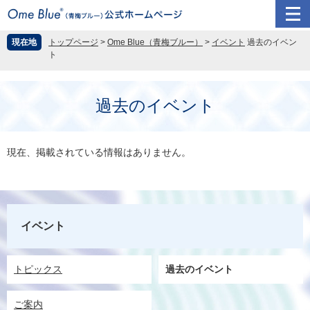
ペ
メ
現在地
トップページ
>
Ome Blue（青梅ブルー）
>
イベント
過去のイベン
ー
ニ
ト
ジ
ュ
の
ー
本
先
を
文
過去のイベント
頭
飛
で
ば
す
し
。
て
現在、掲載されている情報はありません。
本
文
へ
イベント
トピックス
過去のイベント
ご案内