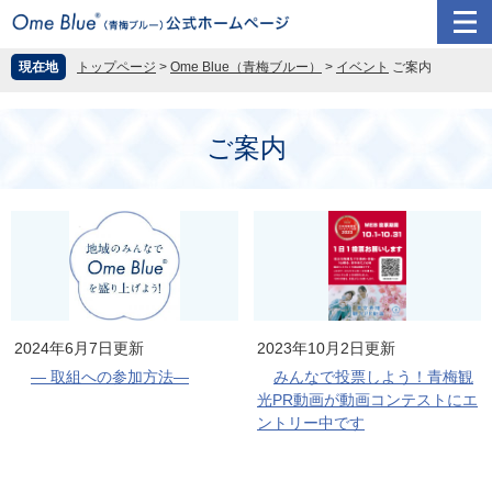
ペ
メ
現在地
トップページ
>
Ome Blue（青梅ブルー）
>
イベント
ご案内
ー
ニ
ジ
ュ
本
の
ー
文
ご案内
先
を
頭
飛
で
ば
す
し
。
て
本
文
へ
2024年6月7日更新
2023年10月2日更新
― 取組への参加方法―
みんなで投票しよう！青梅観
光PR動画が動画コンテストにエ
ントリー中です