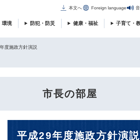
メニューを飛ばして本文へ
本文へ
Foreign language
音
・環境
防犯・防災
健康・福祉
子育て・
9年度施政方針演説
市長の部屋
本
平成29年度施政方針演
文