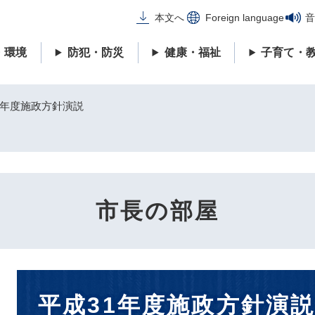
メニューを飛ばして本文へ
本文へ
Foreign language
音
・環境
防犯・防災
健康・福祉
子育て・
1年度施政方針演説
市長の部屋
本
平成31年度施政方針演
文