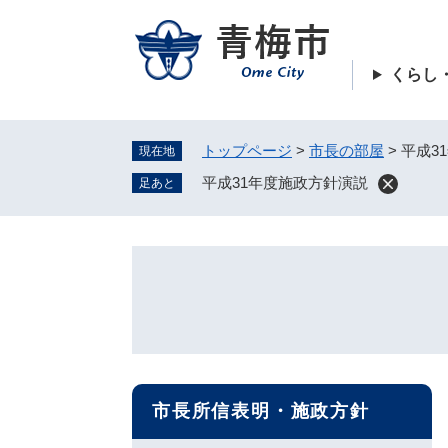
ペ
ー
ジ
くらし
の
先
頭
トップページ
>
市長の部屋
>
平成3
現在地
で
す
平成31年度施政方針演説
足あと
。
市長所信表明・施政方針