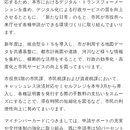
応するため、本市におけるデジタル・トランスフォーメー
ションを進め、デジタル化による行政サービスの質を向上
させるとともに、「新たな日常」のもと、市民が市役所へ
来庁せず各種申請ができる環境づくりに取り組んでまいり
ます。
新年度は、統合型ＧＩＳを導入し、市が利用する地図デー
タを共通基盤に、都市計画図や道路、河川など様々な情報
を集約し、横断的な活用をすることで、行政の効率化・高
度化と市民サービスの向上を図ってまいります。
市役所1階の市民課、市民税課および資産税課において、
キャッシュレス決済対応セミセルフレジを本年3月から導
入し、各種証明書を発行する際の手数料の支払いをスムー
ズにすることで、滞在時間の短縮化を図るなど、市民の利
便性向上に努めてまいります。
マイナンバーカードにつきましては、申請サポートの充実
や交付体制の強化に取り組み、既に申請率は50パーセント