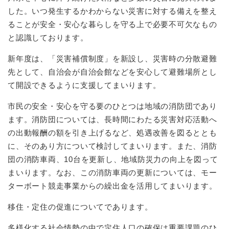
した。いつ発生するかわからない災害に対する備えを整え
ることが安全・安心な暮らしを守る上で必要不可欠なもの
と認識しております。
新年度は、「災害補償制度」を新設し、災害時の分散避難
先として、自治会が自治会館などを安心して避難場所とし
て開設できるように支援してまいります。
市民の安全・安心を守る要のひとつは地域の消防団であり
ます。消防団については、長時間にわたる災害対応活動へ
の出動報酬の額を引き上げるなど、処遇改善を図るととも
に、そのあり方について検討してまいります。また、消防
団の消防車両、10台を更新し、地域防災力の向上を図って
まいります。なお、この消防車両の更新については、モー
ターボート競走事業からの繰出金を活用してまいります。
移住・定住の促進についてであります。
多様化する社会情勢の中で定住人口の確保は重要課題のひ