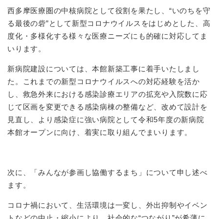
西多摩医療圏の中核病院として役割を果たし、“いのちを守
る最後の砦”として新型コロナウイルスをはじめとした、高
度化・多様化する様々な医療ニーズにも的確に対応してま
いります。
新病院建設については、本館新築工事に着手いたしまし
た。これまでの新型コロナウイルスへの対応経験を活か
し、救急外来における感染診療エリアの拡充や入院数に応
じて区画を変更できる感染病棟の整備など、改めて設計を
見直し、より感染症に強い病院として令和5年度の新病院
本館オープンに向け、着実に取り組んでまいります。
次に、「みんなが参画し協働するまち」について申し述べ
ます。
コロナ禍において、生活環境は一変し、外出抑制やイベン
トなどの中止・縮小により、社会的な“つながり”が希薄に