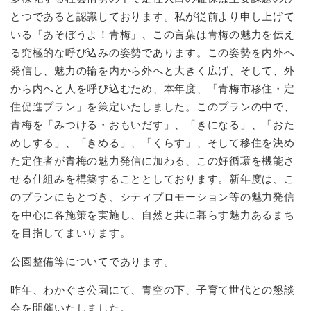
とつであると認識しております。私が従前より申し上げて
いる「あそぼうよ！青梅」、この言葉は青梅の魅力を伝え
る究極的な呼び込みの姿勢であります。この姿勢を内外へ
発信し、魅力の輪を内から外へと大きく広げ、そして、外
から内へと人を呼び込むため、本年度、「青梅市移住・定
住促進プラン」を策定いたしました。このプランの中で、
青梅を「みつける・おもいだす」、「きになる」、「おた
めしする」、「きめる」、「くらす」、そして移住を決め
た定住者が青梅の魅力発信に加わる、この好循環を機能さ
せる仕組みを構築することとしております。新年度は、こ
のプランにもとづき、シティプロモーション等の魅力発信
を中心に各施策を実施し、自然と共に暮らす魅力あるまち
を目指してまいります。
公園整備等についてであります。
昨年、わかぐさ公園にて、青空の下、子育て世代との懇談
会を開催いたしました。