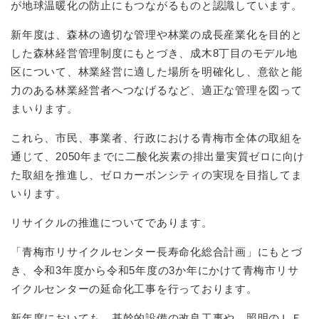
が地球温暖化の防止にもつながるものと認識しています。
新年度は、森林の適切な管理や林業の成長産業化を目的と
した森林経営管理制度にもとづき、成木8丁目のモデル地
区について、林業経営に適した場所を明確化し、意欲と能
力のある林業経営者へつなげるなど、適正な管理を図って
まいります。
これら、市民、事業者、行政における青梅市全体の取組を
通じて、2050年までに二酸化炭素の排出量実質ゼロに向け
た取組を推進し、ゼロカーボンシティの実現を目指してま
いります。
リサイクルの推進についてであります。
「青梅市リサイクルセンター長寿命化総合計画」にもとづ
き、令和3年度から令和5年度の3か年にかけて青梅市リサ
イクルセンターの延命化工事を行っております。
新年度においても、基幹的設備の改良工事や、照明のＬＥ