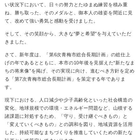
い状況下において、日々の努力とたゆまぬ練習を積み重
ね、勝ち取った、そのメダルと、御本人の雄姿を間近に見
て、改めて強い勇気と感動を受けました。
そして、その笑顔から、大きな“夢と希望”を与えていただ
きました。
さて、新年度は、「第6次青梅市総合長期計画」の総仕上
げの年であるとともに、本市の10年後を見据えた“新たなま
ちの将来像”を掲げ、その実現に向け、進むべき方針を定め
る「第7次青梅市総合長期計画」を策定する年でありま
す。
現下における、人口減少や少子高齢化といった社会構造の
変化、地球規模での環境・エネルギー問題など、山積する
諸課題に対処するため、「守り、受け継ぐべきもの」と
「変えていくべきもの」との調和を図り、地域資源を活用
した、持続可能なまちづくりを推進していくための新たな