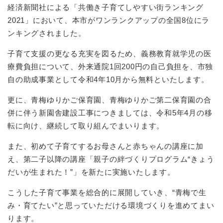
経済新聞社による「共働き子育てしやすい街ランキング
2021」において、本市がワンランクアップの全国8位にラ
ンキングされました。
子育て支援の更なる充実を図るため、義務教育就学児の医
療費負担について、外来通院1回200円の自己負担を、市独
自の助成事業として令和4年10月から無料といたします。
更に、青梅ゆりかご保育園、青梅ゆりかご第二保育園の合
併に伴う新園舎建設工事につきましては、令和5年4月の移
転に向け、継続して取り組んでまいります。
また、初めて子育てするお母さんと赤ちゃんの講座に加
え、第二子以降の講座「親子の絆づくりプログラム“きょう
だいが生まれた！”」を新たに実施いたします。
こうした子育て事業を総合的に展開していき、“青梅で生
み・育てたい”と思っていただける環境づくりを進めてまい
ります。