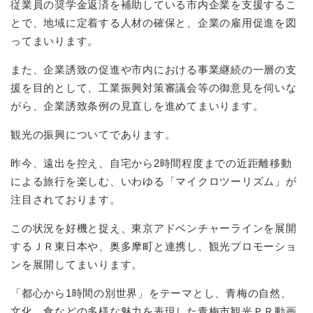
従業員の奨学金返済を補助している市内企業を支援するこ
とで、地域に定着する人材の確保と、企業の雇用促進を図
ってまいります。
また、企業誘致の促進や市内における事業継続の一層の支
援を目的として、工業振興対策審議会等の御意見を伺いな
がら、企業誘致条例の見直しを進めてまいります。
観光の振興についてであります。
昨今、遠出を控え、自宅から2時間程度までの近距離移動
による旅行を楽しむ、いわゆる「マイクロツーリズム」が
注目されております。
この状況を好機と捉え、東京アドベンチャーラインを展開
するＪＲ東日本や、奥多摩町と連携し、観光プロモーショ
ンを展開してまいります。
「都心から1時間の別世界」をテーマとし、青梅の自然、
文化、食などの多様な魅力を表現した青梅市観光ＰＲ動画