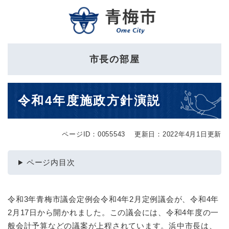
ペ
メニューを飛ばして本文へ
ー
ジ
の
先
市長の部屋
頭
で
す
本
。
令和4年度施政方針演説
文
ページID：0055543
更新日：2022年4月1日更新
ページ内目次
令和3年青梅市議会定例会令和4年2月定例議会が、令和4年
2月17日から開かれました。この議会には、令和4年度の一
般会計予算などの議案が上程されています。浜中市長は、