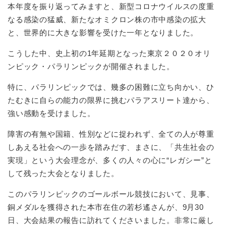
本年度を振り返ってみますと、新型コロナウイルスの度重
なる感染の猛威、新たなオミクロン株の市中感染の拡大
と、世界的に大きな影響を受けた一年となりました。
こうした中、史上初の1年延期となった東京２０２０オリ
ンピック・パラリンピックが開催されました。
特に、パラリンピックでは、幾多の困難に立ち向かい、ひ
たむきに自らの能力の限界に挑むパラアスリート達から、
強い感動を受けました。
障害の有無や国籍、性別などに捉われず、全ての人が尊重
しあえる社会への一歩を踏みだす、まさに、「共生社会の
実現」という大会理念が、多くの人々の心に“レガシー”と
して残った大会となりました。
このパラリンピックのゴールボール競技において、見事、
銅メダルを獲得された本市在住の若杉遙さんが、9月30
日、大会結果の報告に訪れてくださいました。非常に厳し