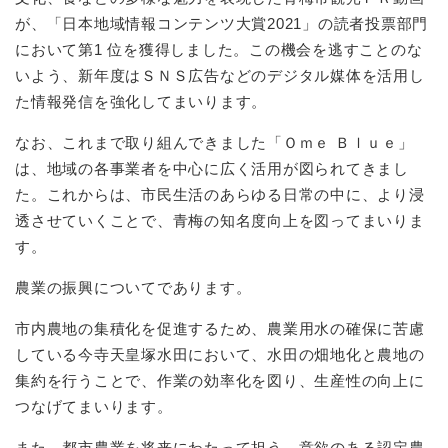
が、「日本地域情報コンテンツ大賞2021」の読者投票部門
において第1 位を獲得しました。この機会を逃すことのな
いよう、新年度はＳＮＳ広告などのデジタル媒体を活用し
た情報発信を強化してまいります。
なお、これまで取り組んできました「Ｏｍｅ Ｂｌｕｅ」
は、地域の各事業者を中心に広く活用が図られてきまし
た。これからは、市民生活のあらゆる日常の中に、より浸
透させていくことで、青梅の知名度向上を図ってまいりま
す。
農業の振興についてであります。
市内農地の集積化を促進するため、農業用水の確保に苦慮
している今寺天皇塚水田において、水田の畑地化と農地の
集約を行うことで、作業の効率化を図り、生産性の向上に
つなげてまいります。
また、都市農業を将来にわたって担う、意欲のある認定農